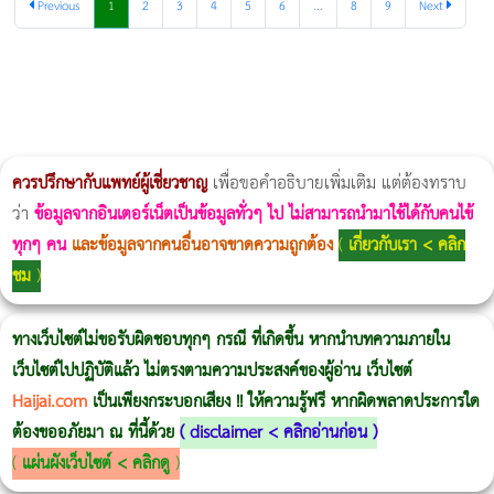
Previous
1
2
3
4
5
6
...
8
9
Next
ผู้หญิงนอนกรน
แก้อาการนอนกรนผู้หญิง
Morpheus8
วิธีลดพุงผู้หญิงเร่งด่วน 3 วัน
Body Slim
Morpheus8 กับ Ulthera
วิธีลดพุงผู้หญิง
CoolSculpting vs Emsculpt
Thermage Body
Morpheus Pro
Emsella
Emsculpt
บทความ Morpheus
romrawin
ควรปรึกษากับแพทย์ผู้เชี่ยวชาญ
เพื่อขอคำอธิบายเพิ่มเติม แต่ต้องทราบ
ว่า
ข้อมูลจากอินเตอร์เน็ตเป็นข้อมูลทั่วๆ ไป ไม่สามารถนำมาใช้ได้กับคนไข้
ทุกๆ คน
และข้อมูลจากคนอื่นอาจขาดความถูกต้อง
(
เกี่ยวกับเรา < คลิก
ชม
)
ทางเว็บไซต์ไม่ขอรับผิดชอบทุกๆ กรณี ที่เกิดขึ้น หากนำบทความภายใน
เว็บไซต์ไปปฏิบัติแล้ว ไม่ตรงตามความประสงค์ของผู้อ่าน เว็บไซต์
Haijai.com
เป็นเพียงกระบอกเสียง !! ให้ความรู้ฟรี หากผิดพลาดประการใด
ต้องขออภัยมา ณ ที่นี้ด้วย
(
disclaimer < คลิกอ่านก่อน
)
(
แผ่นผังเว็บไซต์ < คลิกดู
)