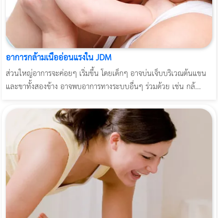
อาการกล้ามเนื้ออ่อนแรงใน JDM
ส่วนใหญ่อาการจะค่อยๆ เริ่มขึ้น โดยเด็กๆ อาจบ่นเจ็บบริเวณต้นแขน
และขาทั้งสองข้าง อาจพบอาการทางระบบอื่นๆ ร่วมด้วย เช่น กล้...