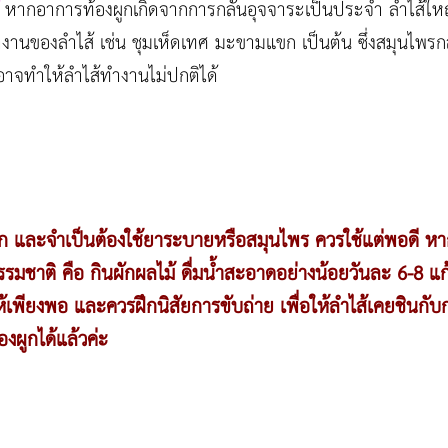
หากอาการท้องผูกเกิดจากการกลั้นอุจจาระเป็นประจำ ลำไส้ใหญ่
งานของลำไส้ เช่น ชุมเห็ดเทศ มะขามแขก เป็นต้น ซึ่งสมุนไพรกลุ่
อาจทำให้ลำไส้ทำงานไม่ปกติได้
งผูก และจำเป็นต้องใช้ยาระบายหรือสมุนไพร ควรใช้แต่พอดี หาก
ีธรรมชาติ คือ กินผักผลไม้ ดื่มน้ำสะอาดอย่างน้อยวันละ 6-8 
้เพียงพอ และควรฝึกนิสัยการขับถ่าย เพื่อให้ลำไส้เคยชินกับ
องผูกได้แล้วค่ะ