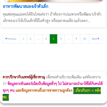
อาหารพัฒนาสมองเจ้าตัวเล็ก
คุณพ่อคุณแม่เคยได้ยินไหมค่ะว่า ถ้าต้องการบ่มเพาะหรือพัฒนาเจ้าตัว
เล็กของเราให้เป็นเด็กที่มีไอคิวสูง หรือฉลาดเฉลียวแล้วละก...
Previous
1
2
...
3
4
5
...
9
10
Next
ผู้หญิงนอนกรน
แก้อาการนอนกรนผู้หญิง
Morpheus8
วิธีลดพุงผู้หญิงเร่งด่วน 3 วัน
Body Slim
Morpheus8 กับ Ulthera
วิธีลดพุงผู้หญิง
CoolSculpting vs Emsculpt
Thermage Body
Morpheus Pro
Emsella
Emsculpt
บทความ Morpheus
romrawin
ควรปรึกษากับแพทย์ผู้เชี่ยวชาญ
เพื่อขอคำอธิบายเพิ่มเติม แต่ต้องทราบ
ว่า
ข้อมูลจากอินเตอร์เน็ตเป็นข้อมูลทั่วๆ ไป ไม่สามารถนำมาใช้ได้กับคนไข้
ทุกๆ คน
และข้อมูลจากคนอื่นอาจขาดความถูกต้อง
(
เกี่ยวกับเรา < คลิก
ชม
)