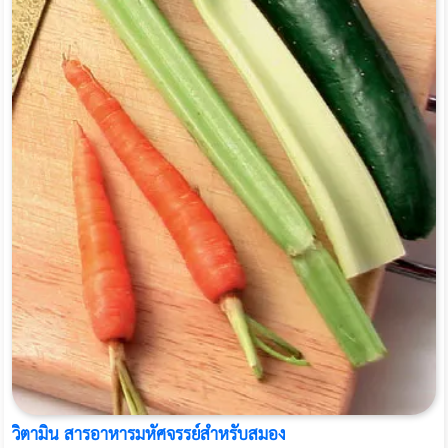
วิตามิน สารอาหารมหัศจรรย์สำหรับสมอง