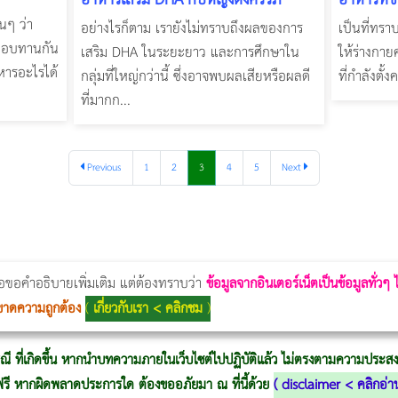
่นๆ ว่า
อย่างไรก็ตาม เรายังไม่ทราบถึงผลของการ
เป็นที่ทรา
ยชอบทานกัน
เสริม DHA ในระยะยาว และการศึกษาใน
ให้ร่างกายค
หารอะไรได้
กลุ่มที่ใหญ่กว่านี้ ซึ่งอาจพบผลเสียหรือผลดี
ที่กำลังตั้ง
ที่มากก...
Previous
1
2
3
4
5
Next
Thermage Body
Morpheus Pro
Emsella
Emsculpt
บทความ Morpheus
romrawin
่อขอคำอธิบายเพิ่มเติม แต่ต้องทราบว่า
ข้อมูลจากอินเตอร์เน็ตเป็นข้อมูลทั่วๆ
ขาดความถูกต้อง
(
เกี่ยวกับเรา < คลิกชม
)
ณี ที่เกิดขึ้น หากนำบทความภายในเว็บไซต์ไปปฏิบัติแล้ว ไม่ตรงตามความประสงค์
ู้ฟรี หากผิดพลาดประการใด ต้องขออภัยมา ณ ที่นี้ด้วย
(
disclaimer < คลิกอ่า