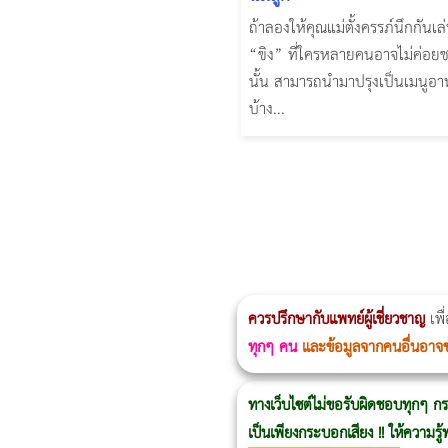
ถ้าลองให้คุณแม่ตั้งครรภ์นึกกันเล
“ขิง” ที่ใครหลายคนอาจไม่ค่อ
นั้น สามารถนำมาปรุงเป็นเมนูอา
บ้าง...
ผู้หญิงนอนกรน
แก้อาการนอนกรนผู้หญิง
Morpheus8
วิธีลดพุงผู้หญิงเร่งด่วน 3 วัน
Body Slim
Morpheus8 กับ Ulthera
วิธีลดพุงผู้หญิง
CoolSculpting vs Emsculpt
ควรปรึกษากับแพทย์ผู้เชี่ยวชาญ
เพื
ทุกๆ คน
และข้อมูลจากคนอื่นอาจ
ทางเว็บไซต์ไม่ขอรับผิดชอบทุกๆ กร
เป็นเพียงกระบอกเสียง !! ให้ความร