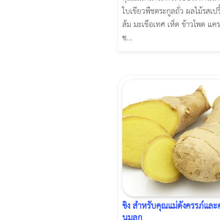
ใบเขียวพืชตระกูลถั่ว ผลไม้รสเปรี
ส้ม มะเขือเทศ เห็ด ข้าวโพด แค
ซ...
ขิง สำหรับคุณแม่ตั้งครรภ์และ
นมลูก