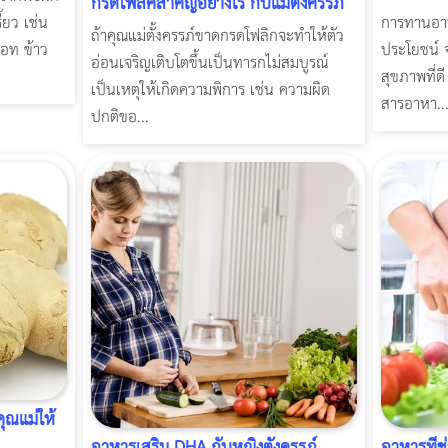
กรดโฟลิคสำคัญอย่างไร กับแม่ตั้งครรภ์
้ยว เช่น
การทานอาห
ถ้าคุณแม่ตั้งครรภ์ขาดกรดโฟลิกจะทำให้ตัว
รอท ข้าว
ประโยชน์ จะ
อ่อนเจริญเติบโตขึ้นเป็นทารกไม่สมบูรณ์
สุขภาพที่
เป็นเหตุให้เกิดความพิการ เช่น ความผิด
สารอาหา..
ปกติขอ...
คุณแม่ให้
อาหารเสริม DHA กับหญิงตั้งครรภ์
อาหารที่ช