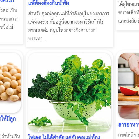
้งครรภ์
แพ้ท้องต้องกินน้ำขิง
ได้ดูโฆษณา
้วค่ะ เป็น
ขนาดเล็กที
สำหรับคุณพ่อคุณแม่ที่กำลังอยู่ในช่วงอาการ
ีคนบอกว่า
และสงสัยว่
แพ้ท้องร่วมกันอยู่นี้อยากจะหาวิธีแก้ ก็ไม่
หรือไม่
ยากเลยค่ะ สมุนไพรอย่างขิงสามารถ
บรรเทา...
ให้มีลูก
สารอาหารท
กรดโฟลิค ถ
่ว่าห้ามกิน
โฟเลต ไม่ได้สำคัญแค่กับคุณแม่ท้อง