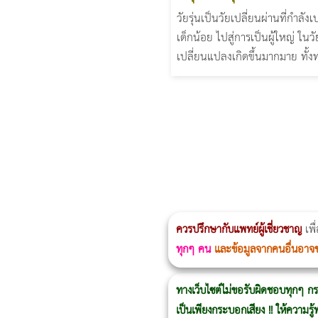
วัยรุ่นเป็นวัยเปลี่ยนผ่านที่กำลัง
เด็กน้อย ไปสู่การเป็นผู้ใหญ่ ในวัย
เปลี่ยนแปลงเกิดขึ้นมากมาย ทั้งท
ผู้หญิงนอนกรน
แก้อาการนอนกรนผู้หญิง
Morpheus8
วิธีลดพุงผู้หญิงเร่งด่วน 3 วัน
Body Slim
Morpheus8 กับ Ulthera
วิธีลดพุงผู้หญิง
CoolSculpting vs Emsculpt
ควรปรึกษากับแพทย์ผู้เชี่ยวชาญ
เพื
ทุกๆ คน
และข้อมูลจากคนอื่นอาจ
ทางเว็บไซต์ไม่ขอรับผิดชอบทุกๆ กร
เป็นเพียงกระบอกเสียง !! ให้ความร