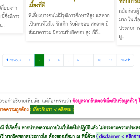
หลักการเล
เลี้ยงที่ดี
เปลี่ยนจาก
สมัยก่อนผู
พี่เลี้ยงบางคนไม่มีวุฒิการศึกษาที่สูง แต่หาก
นี้จึงมีการ
มาก ในเรื่
เป็นคนที่ใส่ใจ รักเด็ก รับผิดชอบ สะอาด มี
...
ประสบการณ
สัมมาคารวะ มีความรับผิดชอบสูง ก็ถื...
ผู...
Previous
1
2
3
4
5
6
...
10
11
Next
Thermage Body
Morpheus Pro
Emsella
Emsculpt
บทความ Morpheus
romrawin
่อขอคำอธิบายเพิ่มเติม แต่ต้องทราบว่า
ข้อมูลจากอินเตอร์เน็ตเป็นข้อมูลทั่วๆ
ขาดความถูกต้อง
(
เกี่ยวกับเรา < คลิกชม
)
ณี ที่เกิดขึ้น หากนำบทความภายในเว็บไซต์ไปปฏิบัติแล้ว ไม่ตรงตามความประสงค์
ู้ฟรี หากผิดพลาดประการใด ต้องขออภัยมา ณ ที่นี้ด้วย
(
disclaimer < คลิกอ่า