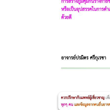
การสร้างภูมิคุ้มกันร่างกา
หรือเป็นอุปสรรคในการดำเนิ
ด้วยดี
อาจารย์ปรมิตร ศรีกุเรชา
ผู้หญิงนอนกรน
แก้อาการนอนกรนผู้หญิง
Morpheus8
วิธีลดพุงผู้หญิงเร่งด่วน 3 วัน
Body Slim
Morpheus8 กับ Ulthera
วิธีลดพุงผู้หญิง
CoolSculpting vs Emsculpt
ควรปรึกษากับแพทย์ผู้เชี่ยวชาญ
เพื
ทุกๆ คน
และข้อมูลจากคนอื่นอาจ