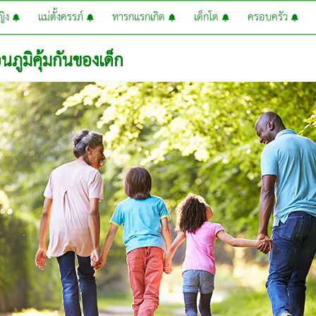
หญิง
แม่ตั้งครรภ์
ทารกแรกเกิด
เด็กโต
ครอบครัว
นภูมิคุ้มกันของเด็ก