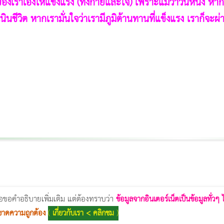
ยของเราเองให้แข็งแรง (ทั้งกายและใจ) เพราะแม้ว่าวันหนึ่ง หา
นชีวิต หากเรามั่นใจว่าเรามีภูมิต้านทานที่แข็งแรง เราก็จะผ่า
Thermage Body
Morpheus Pro
Emsella
Emsculpt
บทความ Morpheus
romrawin
่อขอคำอธิบายเพิ่มเติม แต่ต้องทราบว่า
ข้อมูลจากอินเตอร์เน็ตเป็นข้อมูลทั่วๆ
ขาดความถูกต้อง
(
เกี่ยวกับเรา < คลิกชม
)