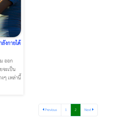
ำลังกายได้
หม ออก
ายจะเป็น
งๆ เหล่านี้
Previous
1
2
Next
Thermage Body
Morpheus Pro
Emsella
Emsculpt
บทความ Morpheus
romrawin