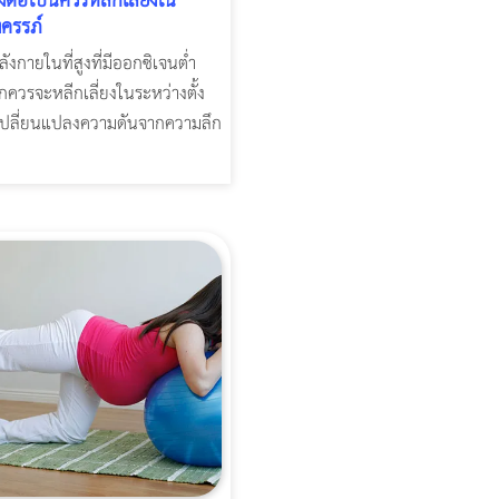
งต่อไปนี้ควรหลีกเลี่ยงใน
งครรภ์
งกายในที่สูงที่มีออกซิเจนต่ำ
กควรจะหลีกเลี่ยงในระหว่างตั้ง
เปลี่ยนแปลงความดันจากความลึก