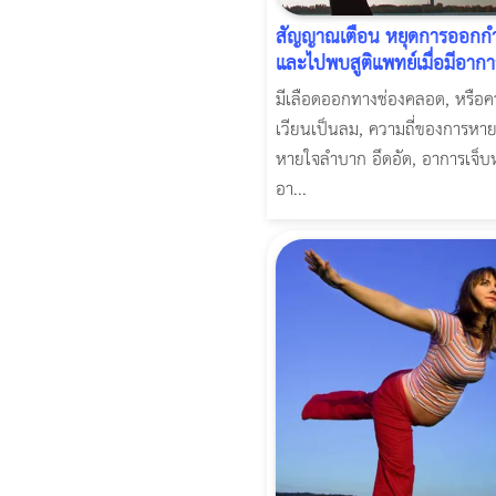
สัญญาณเตือน หยุดการออกกำ
และไปพบสูติแพทย์เมื่อมีอากา
มีเลือดออกทางช่องคลอด, หรือควา
เวียนเป็นลม, ความถี่ของการหายใ
หายใจลำบาก อึดอัด, อาการเจ็บ
อา...