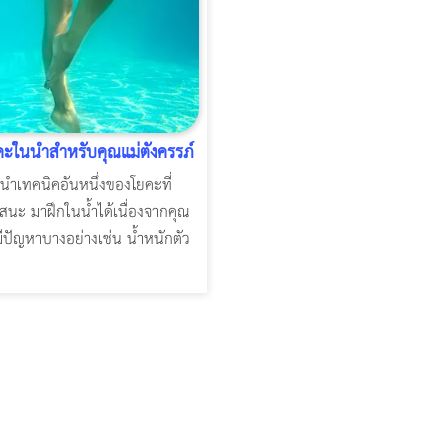
ะในน้ำสำหรับคุณแม่ตั้งครรภ์
นำเทคนิคอันหนึ่งของโยคะที่
าสนะ มาฝึกในน้ำได้เนื่องจากคุณ
ีปัญหาบางอย่างเช่น น้ำหนักตัว