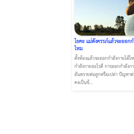
โยคะ แม่ตั้งครรภ์แล้วจะออกก
ไหม
ตั้งท้องแล้วจะออกกำลังกายได้ไ
กำลังกายอะไรดี การออกกำลังก
อันตรายต่อลูกหรือเปล่า ปัญหาต่า
คงเป็นข้...
ผู้หญิงนอนกรน
แก้อาการนอนกรนผู้หญิง
Morpheus8
วิธีลดพุงผู้หญิงเร่งด่วน 3 วัน
Body Slim
Morpheus8 กับ Ulthera
วิธีลดพุงผู้หญิง
CoolSculpting vs Emsculpt