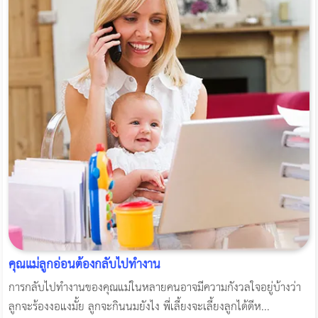
คุณแม่ลูกอ่อนต้องกลับไปทำงาน
การกลับไปทำงานของคุณแม่ในหลายคนอาจมีความกังวลใจอยู่บ้างว่า
ลูกจะร้องงอแงมั้ย ลูกจะกินนมยังไง พี่เลี้ยงจะเลี้ยงลูกได้ดีห...