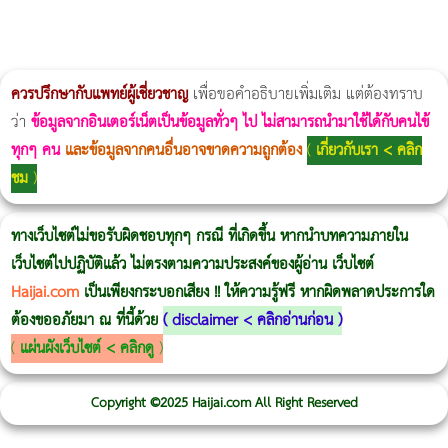
ผู้หญิงนอนกรน
แก้อาการนอนกรนผู้หญิง
Morpheus8
วิธีลดพุงผู้หญิงเร่งด่วน 3 วัน
Body Slim
Morpheus8 กับ Ulthera
วิธีลดพุงผู้หญิง
CoolSculpting vs Emsculpt
Thermage Body
Morpheus Pro
Emsella
Emsculpt
บทความ Morpheus
romrawin
ควรปรึกษากับแพทย์ผู้เชี่ยวชาญ
เพื่อขอคำอธิบายเพิ่มเติม แต่ต้องทราบ
ว่า
ข้อมูลจากอินเตอร์เน็ตเป็นข้อมูลทั่วๆ ไป ไม่สามารถนำมาใช้ได้กับคนไข้
ทุกๆ คน
และข้อมูลจากคนอื่นอาจขาดความถูกต้อง
(
เกี่ยวกับเรา < คลิก
ชม
)
ทางเว็บไซต์ไม่ขอรับผิดชอบทุกๆ กรณี ที่เกิดขึ้น หากนำบทความภายใน
เว็บไซต์ไปปฏิบัติแล้ว ไม่ตรงตามความประสงค์ของผู้อ่าน เว็บไซต์
Haijai.com
เป็นเพียงกระบอกเสียง !! ให้ความรู้ฟรี หากผิดพลาดประการใด
ต้องขออภัยมา ณ ที่นี้ด้วย
(
disclaimer < คลิกอ่านก่อน
)
(
แผ่นผังเว็บไซต์ < คลิกดู
)
Copyright ©2025 Haijai.com All Right Reserved