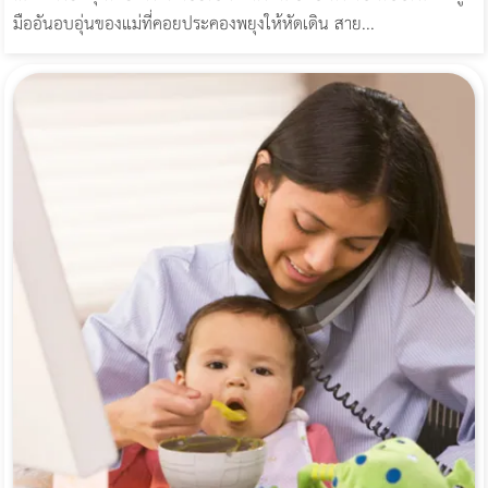
มืออันอบอุ่นของแม่ที่คอยประคองพยุงให้หัดเดิน สาย...