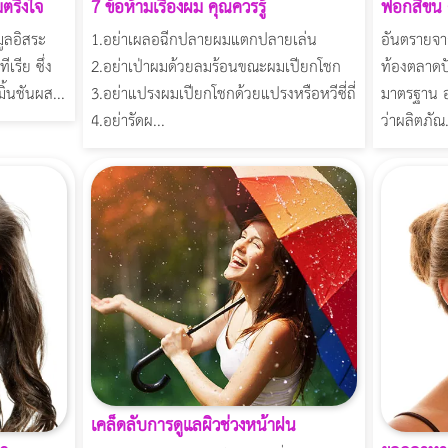
มตรึงใจ
7 ข้อห้ามเรื่องผม คุณควรรู้
ฟอกสีขน 
มูลอิสระ
1.อย่าเผลอฉีกปลายผมแตกปลายเล่น
อันตรายจ
เรีย ซึ่ง
2.อย่าเป่าผมด้วยลมร้อนขณะผมเปียกโชก
ท้องตลาดปั
ิ้นชันผส...
3.อย่าแปรงผมเปียกโชกด้วยแปรงหรือหวีซี่ถี่
มาตรฐาน อ.
4.อย่ารัดผ...
ว่าผลิตภัณ.
เคล็ดลับการดูแลผิวช่วงหน้าฝน