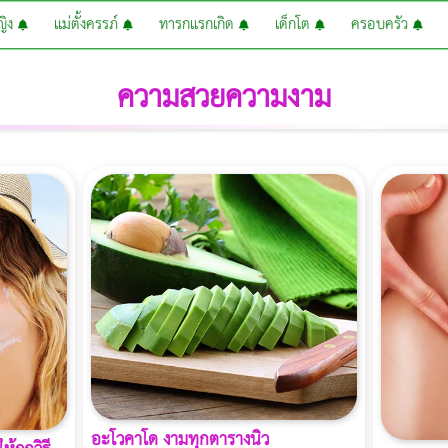
หญิง
แม่ตั้งครรภ์
ทารกแรกเกิด
เด็กโต
ครอบครัว
ความสวยความงาม
อะโวคาโด งามทุกตารางนิ้ว