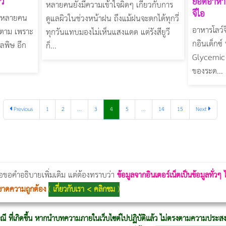
าว
ยอดอาหาร
หลายคนยังมีความเข้าใจผิดๆ เกี่ยวกับการ
จีไอ
ๆ หลายคน
ดูแลผิวในช่วงหน้าฝน ถึงแม้ฝนจะตกได้ทุกวี่
อาหารโลว์จ
็ตาม เพราะ
ทุกวันแทบมองไม่เห็นแสงแดด แต่รังสียูวี
กอินเด็กซ์
ลพิษ อีก
ก็...
Glycemic 
ของระด...
Previous
1
2
...
3
4
5
...
14
15
Next
Thermage Body
Morpheus Pro
Emsella
Emsculpt
บทความ Morpheus
romrawin
่อขอคำอธิบายเพิ่มเติม แต่ต้องทราบว่า
ข้อมูลจากอินเตอร์เน็ตเป็นข้อมูลทั่วๆ
ขาดความถูกต้อง
(
เกี่ยวกับเรา < คลิกชม
)
ณี ที่เกิดขึ้น หากนำบทความภายในเว็บไซต์ไปปฏิบัติแล้ว ไม่ตรงตามความประสงค์