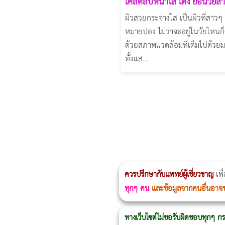
เคล็ดลับหน้าใส เด้ง ย้อนวัยส
ผิวสวยกระจ่างใส เป็นผิวที่สาว
หมายปอง ไม่ว่าจะอยู่ในวัยไหนก
ด้วยสภาพแวดล้อมที่เต็มไปด้วยม
ทั้งแส...
ผู้หญิงนอนกรน
แก้อาการนอนกรนผู้หญิง
Morpheus8
วิธีลดพุงผู้หญิงเร่งด่วน 3 วัน
Body Slim
Morpheus8 กับ Ulthera
วิธีลดพุงผู้หญิง
CoolSculpting vs Emsculpt
ควรปรึกษากับแพทย์ผู้เชี่ยวชาญ
เพื
ทุกๆ คน
และข้อมูลจากคนอื่นอาจ
ทางเว็บไซต์ไม่ขอรับผิดชอบทุกๆ กร