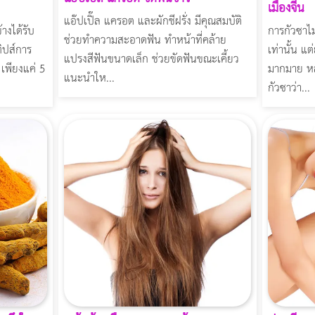
เมืองจีน
แอ๊ปเปิ๊ล แครอต และผักชีฝรั่ง มีคุณสมบัติ
การกัวซาไ
างได้รับ
ช่วยทำความสะอาดฟัน ทำหน้าที่คล้าย
เท่านั้น แต
ิปส์การ
แปรงสีฟันขนาดเล็ก ช่วยขัดฟันขณะเคี้ยว
มากมาย หล
ะ เพียงแค่ 5
แนะนำให...
กัวซาว่า...