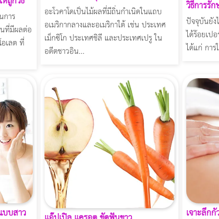
้ถูกวิธี
วิธีการรั
อะโวคาโดเป็นไม้ผลที่มีถิ่นกำเนิดในแถบ
ในการ
ปัจจุบันยั
อเมริกากลางและอเมริกาใต้ เช่น ประเทศ
ที่มีผลต่อ
ได้ร้อยเปอร
เม็กซิโก ประเทศชิลี และประเทศเปรู ใน
โอเลต ที่
ได้แก่ การ
อดีตชาวอิน...
เจาะลึกกั
สแบบสาว
แอ๊ปเปิ้ล แครอต ขัดฟันขาว