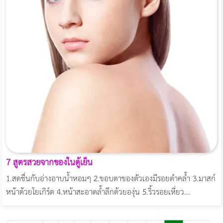
7 สูตรสวยจากของในตู้เย็น
1.สดชื่นกับอ่างอาบน้ำหอมๆ 2.ขอบตาของตัวเองมีรอยดำคล้ำ 3.มาสก์
หน้าด้วยโยเกิร์ต 4.หน้าสะอาดล้ำลึกด้วยองุ่น 5.ริ้วรอยเหี่ยว...