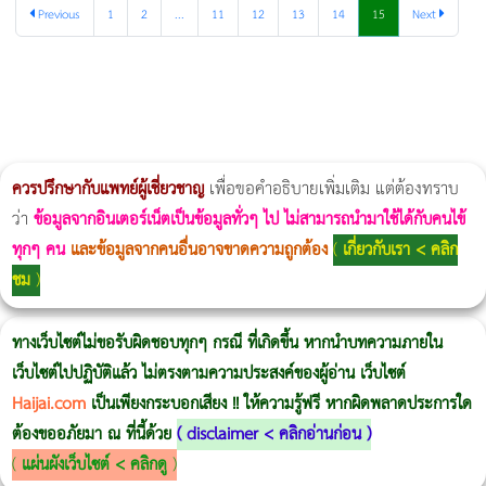
Previous
1
2
...
11
12
13
14
15
Next
ผู้หญิงนอนกรน
แก้อาการนอนกรนผู้หญิง
Morpheus8
วิธีลดพุงผู้หญิงเร่งด่วน 3 วัน
Body Slim
Morpheus8 กับ Ulthera
วิธีลดพุงผู้หญิง
CoolSculpting vs Emsculpt
Thermage Body
Morpheus Pro
Emsella
Emsculpt
บทความ Morpheus
romrawin
ควรปรึกษากับแพทย์ผู้เชี่ยวชาญ
เพื่อขอคำอธิบายเพิ่มเติม แต่ต้องทราบ
ว่า
ข้อมูลจากอินเตอร์เน็ตเป็นข้อมูลทั่วๆ ไป ไม่สามารถนำมาใช้ได้กับคนไข้
ทุกๆ คน
และข้อมูลจากคนอื่นอาจขาดความถูกต้อง
(
เกี่ยวกับเรา < คลิก
ชม
)
ทางเว็บไซต์ไม่ขอรับผิดชอบทุกๆ กรณี ที่เกิดขึ้น หากนำบทความภายใน
เว็บไซต์ไปปฏิบัติแล้ว ไม่ตรงตามความประสงค์ของผู้อ่าน เว็บไซต์
Haijai.com
เป็นเพียงกระบอกเสียง !! ให้ความรู้ฟรี หากผิดพลาดประการใด
ต้องขออภัยมา ณ ที่นี้ด้วย
(
disclaimer < คลิกอ่านก่อน
)
(
แผ่นผังเว็บไซต์ < คลิกดู
)