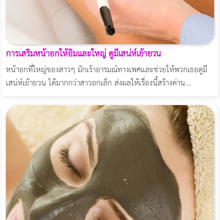
การเสริมหน้าอกให้อิ๋มและใหญ่ ดูมีเสน่ห์เย้ายวน
หน้าอกที่ใหญ่ของสาวๆ มักเร้าอารมณ์ทางเพศและช่วยให้พวกเธอดูมี
เสน่ห์เย้ายวน ได้มากกว่าสาวอกเล็ก ส่งผลให้เรื่องนี้สร้างค่าน...