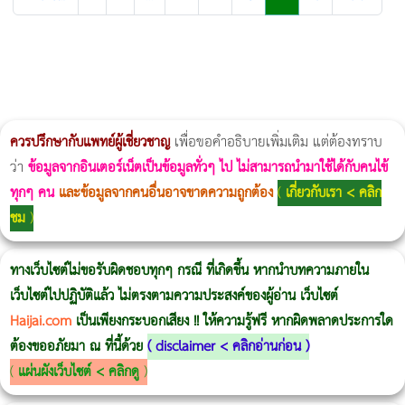
ผู้หญิงนอนกรน
แก้อาการนอนกรนผู้หญิง
Morpheus8
วิธีลดพุงผู้หญิงเร่งด่วน 3 วัน
Body Slim
Morpheus8 กับ Ulthera
วิธีลดพุงผู้หญิง
CoolSculpting vs Emsculpt
Thermage Body
Morpheus Pro
Emsella
Emsculpt
บทความ Morpheus
romrawin
ควรปรึกษากับแพทย์ผู้เชี่ยวชาญ
เพื่อขอคำอธิบายเพิ่มเติม แต่ต้องทราบ
ว่า
ข้อมูลจากอินเตอร์เน็ตเป็นข้อมูลทั่วๆ ไป ไม่สามารถนำมาใช้ได้กับคนไข้
ทุกๆ คน
และข้อมูลจากคนอื่นอาจขาดความถูกต้อง
(
เกี่ยวกับเรา < คลิก
ชม
)
ทางเว็บไซต์ไม่ขอรับผิดชอบทุกๆ กรณี ที่เกิดขึ้น หากนำบทความภายใน
เว็บไซต์ไปปฏิบัติแล้ว ไม่ตรงตามความประสงค์ของผู้อ่าน เว็บไซต์
Haijai.com
เป็นเพียงกระบอกเสียง !! ให้ความรู้ฟรี หากผิดพลาดประการใด
ต้องขออภัยมา ณ ที่นี้ด้วย
(
disclaimer < คลิกอ่านก่อน
)
(
แผ่นผังเว็บไซต์ < คลิกดู
)