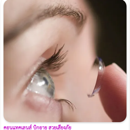
คอนแทคเลนส์ บิ๊กอาย สวยเสี่ยงภัย