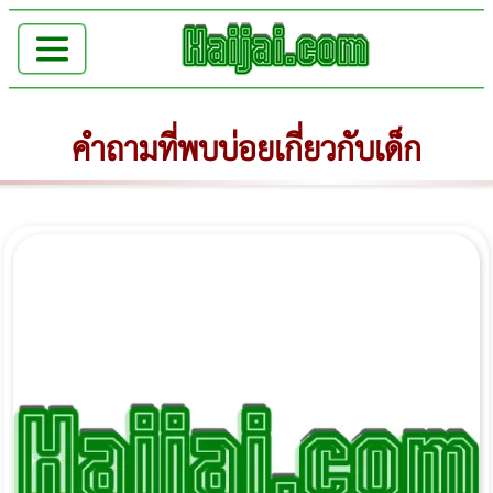
คำถามที่พบบ่อยเกี่ยวกับเด็ก