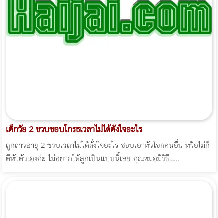
เด็กวัย 2 ขวบชอบโกรธเวลาไม่ได้ดั่งใจอะไร
ลูกสาวอายุ 2 ขวบเวลาไม่ได้ดั่งใจอะไร ชอบเอาหัวโขกคนอื่น หรือไม่ก็
ตีหัวตัวเองค่ะ ไม่อยากให้ลูกเป็นแบบนี้เลย คุณหมอมีวิธีแ...