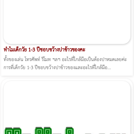
ทำไมเด็กวัย 1-3 ปีชอบขว้างปาข้าวของคะ
ทั้งของเล่น โทรศัพท์ รีโมท ฯลฯ อะไรที่ใกล้มือเป็นต้องปาหมดเลยค่ะ
การที่เด็กวัย 1-3 ปีชอบขว้างปาข้าวของและอะไรที่ใกล้มือ...