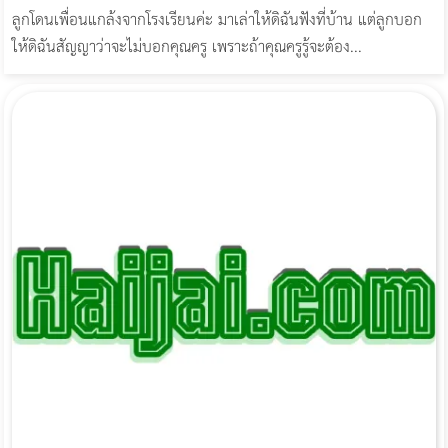
ลูกโดนเพื่อนแกล้งจากโรงเรียนค่ะ มาเล่าให้ดิฉันฟังที่บ้าน แต่ลูกบอก
ให้ดิฉันสัญญาว่าจะไม่บอกคุณครู เพราะถ้าคุณครูรู้จะต้อง...