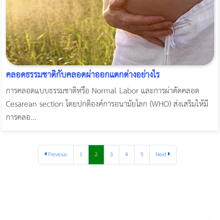
คลอดธรรมชาติกับคลอดผ่าออกแตกต่างอย่างไร
การคลอดแบบธรรมชาติหรือ Normal Labor และการผ่าตัดคลอด
Cesarean section โดยปกติองค์การอนามัยโลก (WHO) ส่งเสริมให้มี
การคลอ...
Previous
1
2
3
4
5
Next
ผู้หญิงนอนกรน
แก้อาการนอนกรนผู้หญิง
Morpheus8
วิธีลดพุงผู้หญิงเร่งด่วน 3 วัน
Body Slim
Morpheus8 กับ Ulthera
วิธีลดพุงผู้หญิง
CoolSculpting vs Emsculpt
Thermage Body
Morpheus Pro
Emsella
Emsculpt
บทความ Morpheus
romrawin