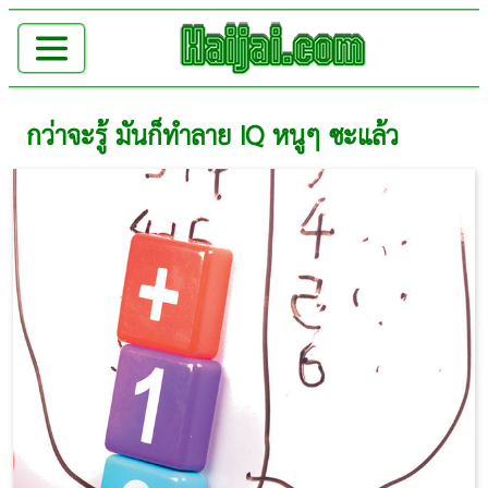
กว่าจะรู้ มันก็ทำลาย IQ หนูๆ ซะแล้ว