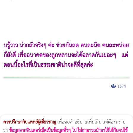
บรู้ววว น่ากลัวจริงๆ ค่ะ ช่วยกันลด คนละนิด คนละหน่อย
ก็ยังดี เพื่ออนาคตของลูกหลานจะได้ฉลาดกันเยอะๆ แต่
ตอนนี้อะไรที่เป็นธรรมชาติน่าจะดีที่สุดค่ะ
1574
ผู้หญิงนอนกรน
แก้อาการนอนกรนผู้หญิง
Morpheus8
วิธีลดพุงผู้หญิงเร่งด่วน 3 วัน
Body Slim
Morpheus8 กับ Ulthera
วิธีลดพุงผู้หญิง
CoolSculpting vs Emsculpt
Thermage Body
Morpheus Pro
Emsella
Emsculpt
บทความ Morpheus
romrawin
ควรปรึกษากับแพทย์ผู้เชี่ยวชาญ
เพื่อขอคำอธิบายเพิ่มเติม แต่ต้องทราบ
ว่า
ข้อมูลจากอินเตอร์เน็ตเป็นข้อมูลทั่วๆ ไป ไม่สามารถนำมาใช้ได้กับคนไข้