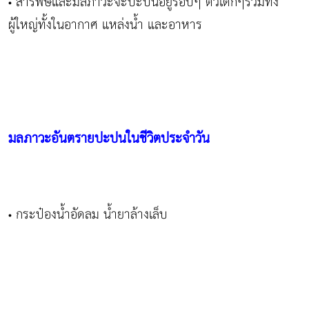
สารพิษและมลภาวะจะปะปนอยู่รอบๆ ตัวเด็กๆรวมทั้ง
•
ผู้ใหญ่ทั้งในอากาศ แหล่งน้ำ และอาหาร
มลภาวะอันตรายปะปนในชีวิตประจำวัน
กระป๋องน้ำอัดลม น้ำยาล้างเล็บ
•