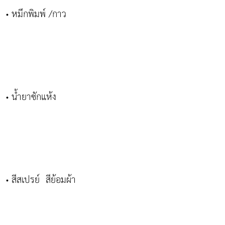
หมึกพิมพ์ /กาว
•
น้ำยาซักแห้ง
•
สีสเปรย์ สีย้อมผ้า
•