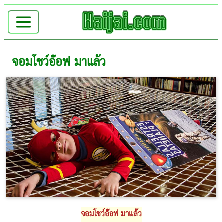
จอมโชว์อ๊อฟ มาแล้ว
จอมโชว์อ๊อฟ มาแล้ว