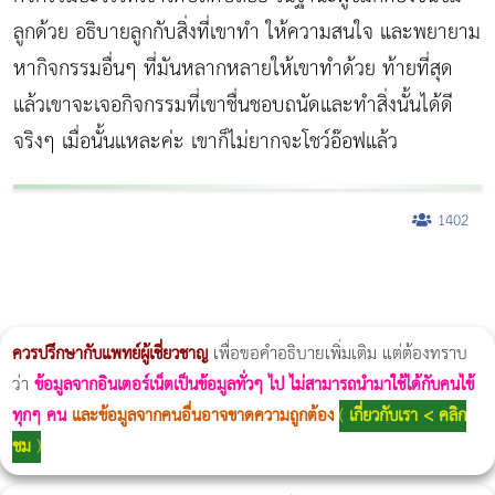
ลูกด้วย อธิบายลูกกับสิ่งที่เขาทำ ให้ความสนใจ และพยายาม
หากิจกรรมอื่นๆ ที่มันหลากหลายให้เขาทำด้วย ท้ายที่สุด
แล้วเขาจะเจอกิจกรรมที่เขาชื่นชอบถนัดและทำสิ่งนั้นได้ดี
จริงๆ เมื่อนั้นแหละค่ะ เขาก็ไม่ยากจะโชว์อ๊อฟแล้ว
1402
ผู้หญิงนอนกรน
แก้อาการนอนกรนผู้หญิง
Morpheus8
วิธีลดพุงผู้หญิงเร่งด่วน 3 วัน
Body Slim
Morpheus8 กับ Ulthera
วิธีลดพุงผู้หญิง
CoolSculpting vs Emsculpt
Thermage Body
Morpheus Pro
Emsella
Emsculpt
บทความ Morpheus
romrawin
ควรปรึกษากับแพทย์ผู้เชี่ยวชาญ
เพื่อขอคำอธิบายเพิ่มเติม แต่ต้องทราบ
ว่า
ข้อมูลจากอินเตอร์เน็ตเป็นข้อมูลทั่วๆ ไป ไม่สามารถนำมาใช้ได้กับคนไข้
ทุกๆ คน
และข้อมูลจากคนอื่นอาจขาดความถูกต้อง
(
เกี่ยวกับเรา < คลิก
ชม
)