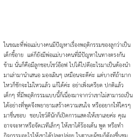
ในขณะที่พ่อแม่บางคนมีปัญหาเรื่องพฤติกรรมของลูกว่าเป็น
เด็กขี้อาย แต่ก็ยังมีพ่อแม่บางคนที่มีปัญหาในทางตรงกัน
ข้าม นั่นก็คือมีลูกชอบโชว์อ๊อฟ ไปได้ไปดีอะไรมาเป็นต้องนำ
มาเล่ามานำเสนอ มองเผินๆ เหมือนจะดีค่ะ แต่บางทีถ้ามาก
ไหวก็ชักจะไม่ไหวแล้ว แก้ได้ค่ะ อย่าเพิ่งเครียด ปกติแล้ว
เด็กๆ ที่มีพฤติกรรมแบบนี้ก็เนื่องมาจากว่าเขาไม่สามารถเป็น
ได้อย่างที่พูดจึงพยายามสร้างความสนใจ หรืออยากให้ใครๆ
มาชื่นชอบ ชอบโชว์ดีนักก็เปิดการแสดงให้เขาเลยค่ะ คุณ
อาจจะหาหรือจัดเวทีเล็กๆ ให้เขาได้ร้องเต้น พูด หรือทำ
กิจกรรมอะไรให้เขาได้ปลดปล่อย ในฐานะผู้ชมก็ต้องชื่นชม