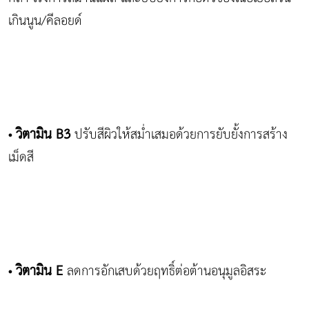
เกินนูน/คีลอยด์
วิตามิน
B3
ปรับสีผิวให้สม่ำเสมอด้วยการยับยั้งการสร้าง
•
เม็ดสี
วิตามิน
E
ลดการอักเสบด้วยฤทธิ์ต่อต้านอนุมูลอิสระ
•