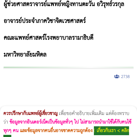
ผู้ช่วยศาสตราจารย์แพทย์หญิงทานตะวัน อวิรุทธ์วรกุล
อาจารย์ประจำภาควิชาจิตเวชศาสตร์
คณะแพทย์ศาสตร์โรงพยาบาลรามาธิบดี
มหาวิทยาลัยมหิดล
2738
ผู้หญิงนอนกรน
แก้อาการนอนกรนผู้หญิง
Morpheus8
วิธีลดพุงผู้หญิงเร่งด่วน 3 วัน
Body Slim
Morpheus8 กับ Ulthera
วิธีลดพุงผู้หญิง
CoolSculpting vs Emsculpt
Thermage Body
Morpheus Pro
Emsella
Emsculpt
บทความ Morpheus
romrawin
ควรปรึกษากับแพทย์ผู้เชี่ยวชาญ
เพื่อขอคำอธิบายเพิ่มเติม แต่ต้องทราบ
ว่า
ข้อมูลจากอินเตอร์เน็ตเป็นข้อมูลทั่วๆ ไป ไม่สามารถนำมาใช้ได้กับคนไข้
ทุกๆ คน
และข้อมูลจากคนอื่นอาจขาดความถูกต้อง
(
เกี่ยวกับเรา < คลิก