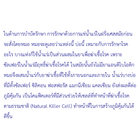
ในด้านการบำบัดรักษา การรักษาด้วยการแช่น้ำแร่ในฝรั่งเศสสมัยก่อน
จะสั่งโดยหมอ หมอจะดูเลยว่าแหล่งนี้ บ่อนี้ เหมาะกับการรักษาโรค
อะไร บางแห่งก็ใช้น้ำแร่เป็นส่วนผสมในยาเพื่อฆ่าเชื้อโรค เพราะ
ซัลเฟอร์ในน้ำแร่มีฤทธิ์ฆ่าเชื้อโรคได้ ในสมัยนั้นยังไม่มียาแอนติไบโอติก
หมอจึงผสมน้ำแร่กับยาฆ่าเชื้อที่ใช้ทั้งภายนอกและภายใน น้ำแร่บางบ่อ
ที่มีทั้งซัลเฟอร์ ซิลิคอน ฟอสฟอรัส แมกนีเซียม แคลเซียม ยังส่งผลดีต่อ
ภูมิคุ้มกัน เป็นโคแฟ็คเตอร์ที่มีส่วนช่วยให้เซลล์ที่ทำหน้าที่ฆ่าเชื้อโรค
ตามธรรมชาติ (Natural Killer Cell) ทำหน้าที่ในการสร้างภูมิคุ้มกันได้
ดีขึ้น