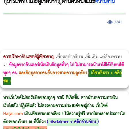
กุมารแพทย์และผู้เชี่ยวชาญด้านผิวหนังและ
ความงาม
3241
ผู้หญิงนอนกรน
แก้อาการนอนกรนผู้หญิง
Morpheus8
วิธีลดพุงผู้หญิงเร่งด่วน 3 วัน
Body Slim
Morpheus8 กับ Ulthera
วิธีลดพุงผู้หญิง
CoolSculpting vs Emsculpt
Thermage Body
Morpheus Pro
Emsella
Emsculpt
บทความ Morpheus
romrawin
ควรปรึกษากับแพทย์ผู้เชี่ยวชาญ
เพื่อขอคำอธิบายเพิ่มเติม แต่ต้องทราบ
ว่า
ข้อมูลจากอินเตอร์เน็ตเป็นข้อมูลทั่วๆ ไป ไม่สามารถนำมาใช้ได้กับคนไข้
ทุกๆ คน
และข้อมูลจากคนอื่นอาจขาดความถูกต้อง
(
เกี่ยวกับเรา < คลิก
ชม
)
ทางเว็บไซต์ไม่ขอรับผิดชอบทุกๆ กรณี ที่เกิดขึ้น หากนำบทความภายใน
เว็บไซต์ไปปฏิบัติแล้ว ไม่ตรงตามความประสงค์ของผู้อ่าน เว็บไซต์
Haijai.com
เป็นเพียงกระบอกเสียง !! ให้ความรู้ฟรี หากผิดพลาดประการใด
ต้องขออภัยมา ณ ที่นี้ด้วย
(
disclaimer < คลิกอ่านก่อน
)