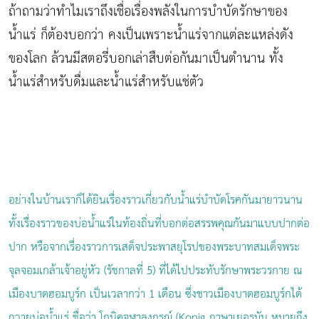
ถ้าถามว่าทำไมเราถึงเชื่อเรื่องพลังในการบำบัดรักษาของ
น้ำแร่ ก็ต้องบอกว่า คงเป็นเพราะน้ำแร่จากแต่ละแหล่งดัง
ของโลก ล้วนมีสตอรี่บอกเล่าสืบต่อกันมาเป็นตำนาน ทั้ง
น้ำแร่สำหรับดื่มและน้ำแร่สำหรับแช่ตัว
อย่างในบ้านเราก็ได้ยินเรื่องราวเกี่ยวกับน้ำแร่บำบัดโรคกันมายาวนาน
ทั้งเรื่องราวของบ่อน้ำแร่ในท้องถิ่นที่บอกต่อสรรพคุณกันมาแบบปากต่อ
ปาก หรือจากเรื่องราวการเสด็จประพาสยุโรปของพระบาทสมเด็จพระ
จุลจอมเกล้าเจ้าอยู่หัว (รัชกาลที่ 5) ที่ได้ไปประทับรักษาพระวรกาย ณ
เมืองบาดฮอมบูร์ก เป็นเวลากว่า 1 เดือน ซึ่งชาวเมืองบาดฮอมบูร์กได้
ถวายบ่อน้ำแร่ ชื่อว่า โกนิคจุฬาลงกรณ์ (Konig ภาษาเยอรมัน หมายถึง