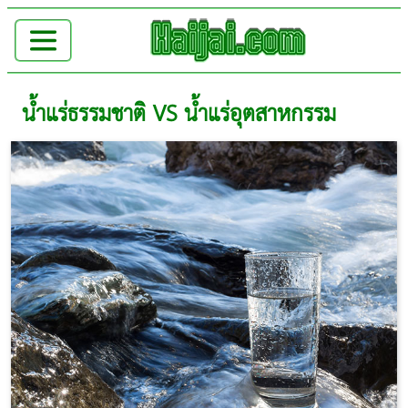
น้ำแร่ธรรมชาติ VS น้ำแร่อุตสาหกรรม