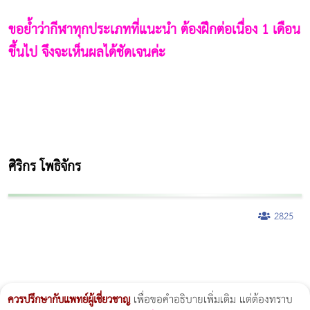
ขอย้ำว่ากีฬาทุกประเภทที่แนะนำ ต้องฝึกต่อเนื่อง 1 เดือน
ขึ้นไป จึงจะเห็นผลได้ชัดเจนค่ะ
ศิริกร โพธิจักร
2825
ผู้หญิงนอนกรน
แก้อาการนอนกรนผู้หญิง
Morpheus8
วิธีลดพุงผู้หญิงเร่งด่วน 3 วัน
Body Slim
Morpheus8 กับ Ulthera
วิธีลดพุงผู้หญิง
CoolSculpting vs Emsculpt
Thermage Body
Morpheus Pro
Emsella
Emsculpt
บทความ Morpheus
romrawin
ควรปรึกษากับแพทย์ผู้เชี่ยวชาญ
เพื่อขอคำอธิบายเพิ่มเติม แต่ต้องทราบ