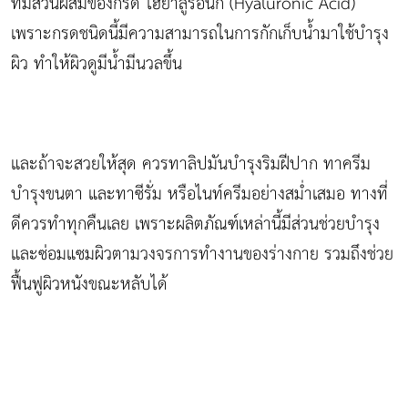
ที่มีส่วนผสมของกรด ไฮยาลูรอนิก (Hyaluronic Acid)
เพราะกรดชนิดนี้มีความสามารถในการกักเก็บน้ำมาใช้บำรุง
ผิว ทำให้ผิวดูมีน้ำมีนวลขึ้น
และถ้าจะสวยให้สุด ควรทาลิปมันบำรุงริมฝีปาก ทาครีม
บำรุงขนตา และทาซีรั่ม หรือไนท์ครีมอย่างสม่ำเสมอ ทางที่
ดีควรทำทุกคืนเลย เพราะผลิตภัณฑ์เหล่านี้มีส่วนช่วยบำรุง
และซ่อมแซมผิวตามวงจรการทำงานของร่างกาย รวมถึงช่วย
ฟื้นฟูผิวหนังขณะหลับได้