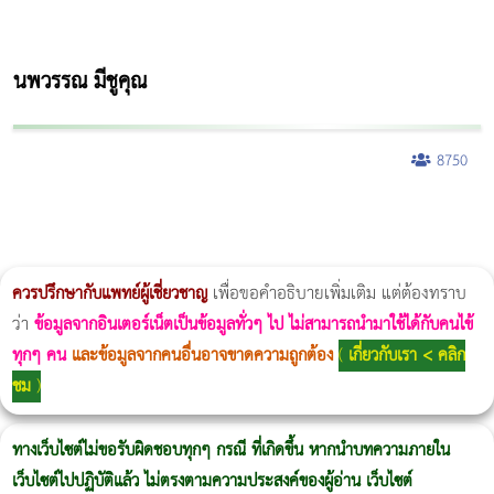
นพวรรณ มีชูคุณ
8750
ผู้หญิงนอนกรน
แก้อาการนอนกรนผู้หญิง
Morpheus8
วิธีลดพุงผู้หญิงเร่งด่วน 3 วัน
Body Slim
Morpheus8 กับ Ulthera
วิธีลดพุงผู้หญิง
CoolSculpting vs Emsculpt
Thermage Body
Morpheus Pro
Emsella
Emsculpt
บทความ Morpheus
romrawin
ควรปรึกษากับแพทย์ผู้เชี่ยวชาญ
เพื่อขอคำอธิบายเพิ่มเติม แต่ต้องทราบ
ว่า
ข้อมูลจากอินเตอร์เน็ตเป็นข้อมูลทั่วๆ ไป ไม่สามารถนำมาใช้ได้กับคนไข้
ทุกๆ คน
และข้อมูลจากคนอื่นอาจขาดความถูกต้อง
(
เกี่ยวกับเรา < คลิก
ชม
)
ทางเว็บไซต์ไม่ขอรับผิดชอบทุกๆ กรณี ที่เกิดขึ้น หากนำบทความภายใน
เว็บไซต์ไปปฏิบัติแล้ว ไม่ตรงตามความประสงค์ของผู้อ่าน เว็บไซต์