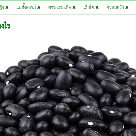
หญิง
แม่ตั้งครรภ์
ทารกแรกเกิด
เด็กโต
ครอบครัว
างไร