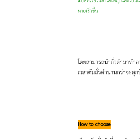
แบคทีเรียในลำไส้ใหญ่ และเป็นแห
หายเร็วขึ้น
โดยสามารถนำถั่วดำมาทำอาหา
เวลาต้มถั่วดำนานกว่าจะสุกนิ่
How to choose