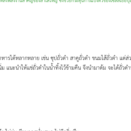
ล่งพลังงานสำคัญของลำไส้ใหญ่ ซึ่งช่วยกระตุ้นการแบ่งตัวของเซลล์เยื่อบุล
รได้หลากหลาย เช่น ซุปถั่วดำ สาคูถั่วดำ ขนมไส้ถั่วดำ แต่ส่ว
ม แนะนำให้แช่ถั่วดำในน้ำทิ้งไว้ข้ามคืน จึงนำมาต้ม จะได้ถั่วดำที