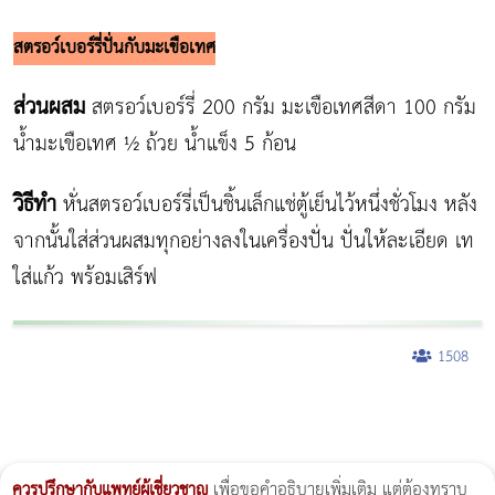
สตรอว์เบอร์รี่ปั่นกับมะเขือเทศ
ส่วนผสม
สตรอว์เบอร์รี่ 200 กรัม มะเขือเทศสีดา 100 กรัม
น้ำมะเขือเทศ ½ ถ้วย น้ำแข็ง 5 ก้อน
วิธีทำ
หั่นสตรอว์เบอร์รี่เป็นชิ้นเล็กแช่ตู้เย็นไว้หนึ่งชั่วโมง หลัง
จากนั้นใส่ส่วนผสมทุกอย่างลงในเครื่องปั่น ปั่นให้ละเอียด เท
ใส่แก้ว พร้อมเสิร์ฟ
1508
ผู้หญิงนอนกรน
แก้อาการนอนกรนผู้หญิง
Morpheus8
วิธีลดพุงผู้หญิงเร่งด่วน 3 วัน
Body Slim
Morpheus8 กับ Ulthera
วิธีลดพุงผู้หญิง
CoolSculpting vs Emsculpt
Thermage Body
Morpheus Pro
Emsella
Emsculpt
บทความ Morpheus
romrawin
ควรปรึกษากับแพทย์ผู้เชี่ยวชาญ
เพื่อขอคำอธิบายเพิ่มเติม แต่ต้องทราบ