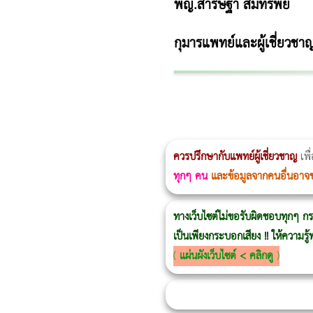
พญ.สาริษฐา สมทรัพย์
กุมารแพทย์และผู้เชี่ยวชา
ผู้หญิงนอนกรน
แก้อาการนอนกรนผู้หญิง
Morpheus8
วิธีลดพุงผู้หญิงเร่งด่วน 3 วัน
Body Slim
Morpheus8 กับ Ulthera
วิธีลดพุงผู้หญิง
CoolSculpting vs Emsculpt
ควรปรึกษากับแพทย์ผู้เชี่ยวชาญ
เพื
ทุกๆ คน
และข้อมูลจากคนอื่นอาจ
ทางเว็บไซต์ไม่ขอรับผิดชอบทุกๆ กร
เป็นเพียงกระบอกเสียง !! ให้ความร
(
แผ่นผังเว็บไซต์ < คลิกดู
)