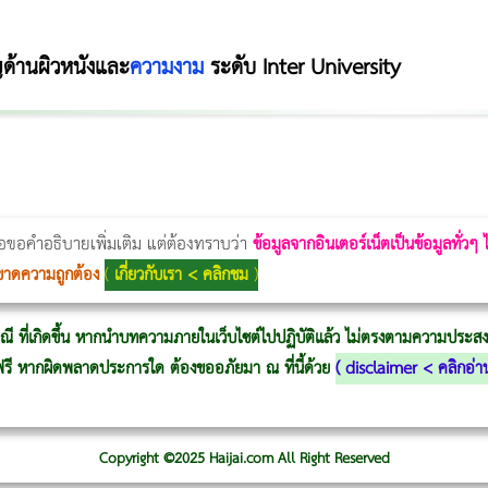
ญด้านผิวหนังและ
ความงาม
ระดับ Inter University
Thermage Body
Morpheus Pro
Emsella
Emsculpt
บทความ Morpheus
romrawin
่อขอคำอธิบายเพิ่มเติม แต่ต้องทราบว่า
ข้อมูลจากอินเตอร์เน็ตเป็นข้อมูลทั่วๆ
ขาดความถูกต้อง
(
เกี่ยวกับเรา < คลิกชม
)
ณี ที่เกิดขึ้น หากนำบทความภายในเว็บไซต์ไปปฏิบัติแล้ว ไม่ตรงตามความประสงค์
ู้ฟรี หากผิดพลาดประการใด ต้องขออภัยมา ณ ที่นี้ด้วย
(
disclaimer < คลิกอ่า
Copyright ©2025 Haijai.com All Right Reserved