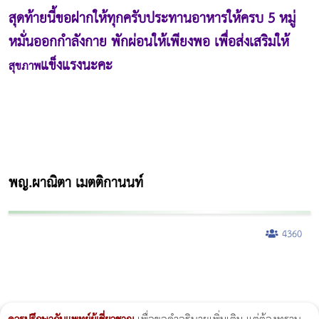
สุดท้ายนี้ขอฝากให้ทุกครับประทานอาหารให้ครบ 5 หมู่
หมั่นออกกำลังกาย พักผ่อนให้เพียงพอ เพื่อส่งเสริมให้
แข็งแรงนะคะ
สุขภาพ
พญ.ผาณิตา เมตติกานนท์
4360
ผู้หญิงนอนกรน
แก้อาการนอนกรนผู้หญิง
Morpheus8
วิธีลดพุงผู้หญิงเร่งด่วน 3 วัน
Body Slim
Morpheus8 กับ Ulthera
วิธีลดพุงผู้หญิง
CoolSculpting vs Emsculpt
Thermage Body
Morpheus Pro
Emsella
Emsculpt
บทความ Morpheus
romrawin