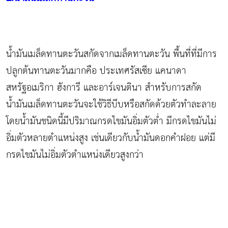
น้ำมันเมล็ดทานตะวันสกัดจากเมล็ดทานตะวัน พื้นที่ที่มีการ
ปลูกต้นทานตะวันมากคือ ประเทศรัสเซีย แคนาดา
สหรัฐอเมริกา ฮังการี และอาร์เจนตินา สำหรับการสกัด
น้ำมันเมล็ดทานตะวันจะใช้วิธีบีบหรือสกัดด้วยตัวทำละลาย
โดยน้ำมันชนิดนี้มีปริมาณกรดไขมันอิ่มตัวต่ำ มีกรดไขมันไม่
อิ่มตัวหลายตำแหน่งสูง เช่นเดียวกับน้ำมันดอกคำฝอย แต่มี
กรดไขมันไม่อิ่มตัวตำแหน่งเดียวสูงกว่า