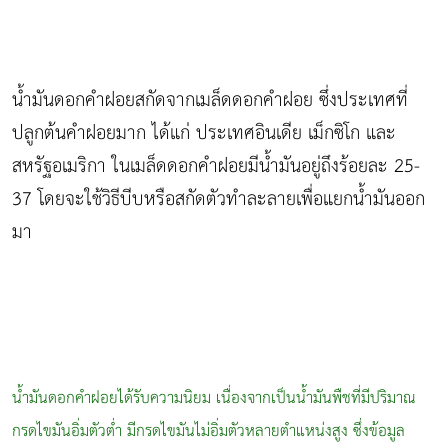
น้ำมันดอกคำฝอยสกัดจากเมล็ดดอกคำฝอย ซึ่งประเทศที่
ปลูกต้นคำฝอยมาก ได้แก่ ประเทศอินเดีย เม็กซิโก และ
สหรัฐอเมริกา ในเมล็ดดอกคำฝอยมีน้ำมันอยู่ถึงร้อยละ 25-
37 โดยจะใช้วิธีบีบหรือสกัดตัวทำละลายเพื่อแยกน้ำมันออก
มา
น้ำมันดอกคำฝอยได้รับความนิยม เนื่องจากเป็นน้ำมันพืชที่มีปริมาณ
กรดไขมันอิ่มตัวต่ำ มีกรดไขมันไม่อิ่มตัวหลายตำแหน่งสูง ซึ่งข้อมูล