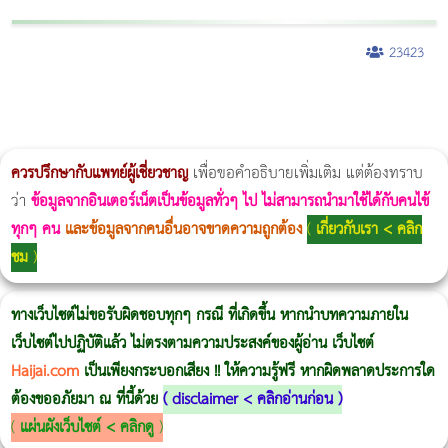
23423
ผู้หญิงนอนกรน
แก้อาการนอนกรนผู้หญิง
Morpheus8
วิธีลดพุงผู้หญิงเร่งด่วน 3 วัน
Body Slim
Morpheus8 กับ Ulthera
วิธีลดพุงผู้หญิง
CoolSculpting vs Emsculpt
Thermage Body
Morpheus Pro
Emsella
Emsculpt
บทความ Morpheus
romrawin
ควรปรึกษากับแพทย์ผู้เชี่ยวชาญ
เพื่อขอคำอธิบายเพิ่มเติม แต่ต้องทราบ
ว่า
ข้อมูลจากอินเตอร์เน็ตเป็นข้อมูลทั่วๆ ไป ไม่สามารถนำมาใช้ได้กับคนไข้
ทุกๆ คน
และข้อมูลจากคนอื่นอาจขาดความถูกต้อง
(
เกี่ยวกับเรา < คลิก
ชม
)
ทางเว็บไซต์ไม่ขอรับผิดชอบทุกๆ กรณี ที่เกิดขึ้น หากนำบทความภายใน
เว็บไซต์ไปปฏิบัติแล้ว ไม่ตรงตามความประสงค์ของผู้อ่าน เว็บไซต์
Haijai.com
เป็นเพียงกระบอกเสียง !! ให้ความรู้ฟรี หากผิดพลาดประการใด
ต้องขออภัยมา ณ ที่นี้ด้วย
(
disclaimer < คลิกอ่านก่อน
)
(
แผ่นผังเว็บไซต์ < คลิกดู
)