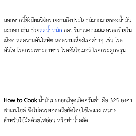
นอกจากนี้ยังมีผลวิจัยรายงานถึงประโยชน์มากมายของน้ำมัน
มะกอก เช่น ช่วย
ลดน้ำหนัก
ลดปริมาณคอเลสเตอรอลร้ายใน
เลือด ลดความดันโลหิต ลดความเสี่ยงโรคต่างๆ เช่น โรค
หัวใจ โรคกระเพาะอาหาร โรคอัลไซเมอร์ โรคกระดูกพรุน
How to Cook
น้ำมันมะกอกมีจุดเกิดควันต่ำ คือ 325 องศา
ฟาเรนไฮด์ จึงไม่ควรทอดหรือผัดโดยใช้ไฟแรง เหมาะ
สำหรับใช้ผัดด้วยไฟอ่อน หรือทำน้ำสลัด