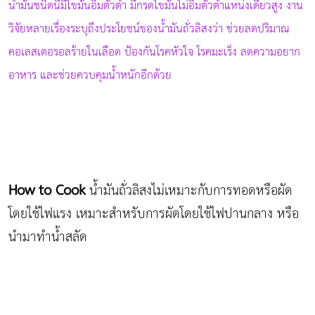
น้ำมันชนิดนี้มีไขมันอิ่มตัวต่ำ มีกรดไขมันไม่อิ่มตัวตำแหน่งเดียวสูง งาน
วิจัยหลายเรื่องระบุถึงประโยชน์ของน้ำมันถั่วลิสงว่า ช่วยลดปริมาณ
คอเลสเตอรอลร้ายในเลือด ป้องกันโรคหัวใจ โรคมะเร็ง ลดความอยาก
อาหาร และช่วยควบคุมน้ำหนักอีกด้วย
How to Cook
น้ำมันถั่วลิสงไม่เหมาะกับการทอดหรือผัด
โดยใช้ไฟแรง เหมาะสำหรับการผัดโดยใช้ไฟปานกลาง หรือ
นำมาทำน้ำสลัด