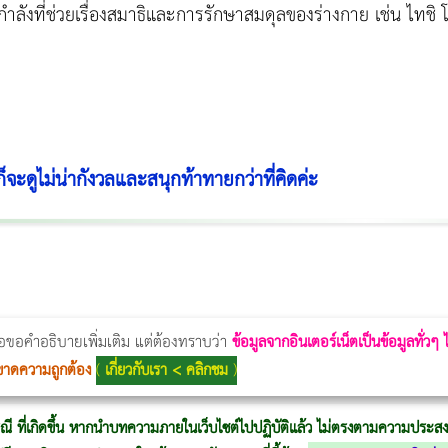
ลังที่ช่วยเรื่องสมาธิและการรักษาสมดุลของร่างกาย เช่น ไทชิ
งก็จะดูไม่น่ากังวลและสนุกท้าทายกว่าที่คิดค่ะ
Thermage Body
Morpheus Pro
Emsella
Emsculpt
บทความ Morpheus
romrawin
่อขอคำอธิบายเพิ่มเติม แต่ต้องทราบว่า
ข้อมูลจากอินเตอร์เน็ตเป็นข้อมูลทั่วๆ
ขาดความถูกต้อง
(
เกี่ยวกับเรา < คลิกชม
)
ณี ที่เกิดขึ้น หากนำบทความภายในเว็บไซต์ไปปฏิบัติแล้ว ไม่ตรงตามความประสงค์