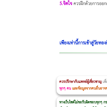
5.จิตใจ
ควรฝึกด้วยการออกกำ
เพียงเท่านี้การเข้าสู่วัยทอ
ผู้หญิงนอนกรน
แก้อาการนอนกรนผู้หญิง
Morpheus8
วิธีลดพุงผู้หญิงเร่งด่วน 3 วัน
Body Slim
Morpheus8 กับ Ulthera
วิธีลดพุงผู้หญิง
CoolSculpting vs Emsculpt
ควรปรึกษากับแพทย์ผู้เชี่ยวชาญ
เพื
ทุกๆ คน
และข้อมูลจากคนอื่นอาจ
ทางเว็บไซต์ไม่ขอรับผิดชอบทุกๆ กร