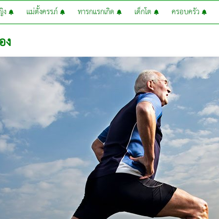
หญิง
แม่ตั้งครรภ์
ทารกแรกเกิด
เด็กโต
ครอบครัว
ทอง