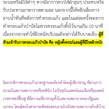
ระบมหรือมีไข้ต่ำๆ หากมีอาการควรใช้ผ้าอุ่นๆ ประคบหรือ
รับประทานยาพาราเซตามอล นอกจากนี้ให้หลีกเลี่ยงการ
อาบน้ำทันทีหลังการทำครอบแก้ว และในแต่ละครั้งของการ
ทำครอบแก้วบำบัดไม่ควรครอบแก้วทิ้งไว้นานเกิน 10 นาที
เนื่องจากอาจทำให้ผิวหนังบริเวณดังกล่าวได้รับบาดเจ็บ
ผู้ที่
ห้ามเข้ารับการครอบแก้วบำบัด คือ หญิงตั้งครรภ์และผู้ที่มีโรคผิวหนัง
โดยปกติการครอบแก้วมาตรฐานจะต้องทำโดยผู้เชี่ยวชาญ ที่ผ่านการ
อบรมในสถานพยาบาลหรือคลินิก ในปัจจุบันแพทย์แผนจีนหรือแพทย์
เวชศาสตร์ฟื้นฟู ที่มีความเชี่ยวชาญทั้งในสถานพยาบาลของรัฐและ
เอกชน โดยผู้สนใจสามารถติดต่อสอบถามไปยังสถานพยาบาลใกล้บ้าน