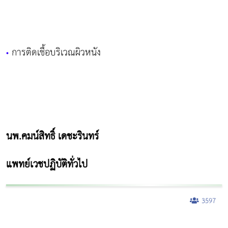
การติดเชื้อบริเวณผิวหนัง
•
นพ.คมน์สิทธิ์ เดชะรินทร์
แพทย์เวชปฏิบัติทั่วไป
3597
ผู้หญิงนอนกรน
แก้อาการนอนกรนผู้หญิง
Morpheus8
วิธีลดพุงผู้หญิงเร่งด่วน 3 วัน
Body Slim
Morpheus8 กับ Ulthera
วิธีลดพุงผู้หญิง
CoolSculpting vs Emsculpt