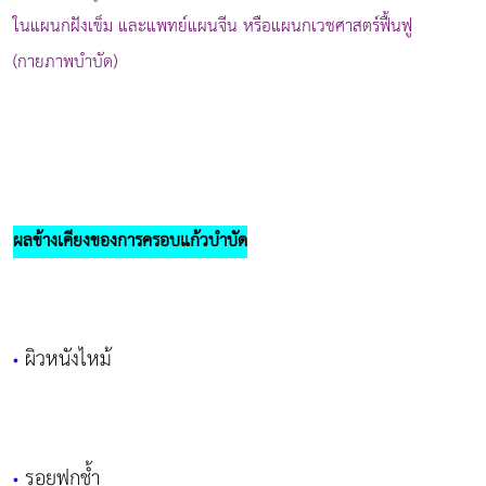
ในแผนกฝังเข็ม และแพทย์แผนจีน หรือแผนกเวชศาสตร์ฟื้นฟู
(กายภาพบำบัด)
ผลข้างเคียงของการครอบแก้วบำบัด
ผิวหนังไหม้
•
รอยฟกช้ำ
•