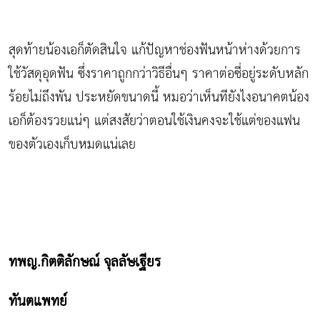
สุดท้ายน้องเอก็ตัดสินใจ แก้ปัญหาช่องฟันหน้าห่างด้วยการ
ใช้วัสดุอุดฟัน ซึ่งราคาถูกกว่าวิธีอื่นๆ ราคาต่อซี่อยู่ระดับหลัก
ร้อยไม่ถึงพัน ประหยัดขนาดนี้ หมอว่าเห็นทียังไงอนาคตน้อง
เอก็ต้องรวยแน่ๆ แต่สงสัยว่าตอนใช้เงินคงจะใช้แต่ของแฟน
ของตัวเองเก็บหมดแน่เลย
ทพญ.กิตติลักษณ์ จุลลัษเฐียร
ทันตแพทย์