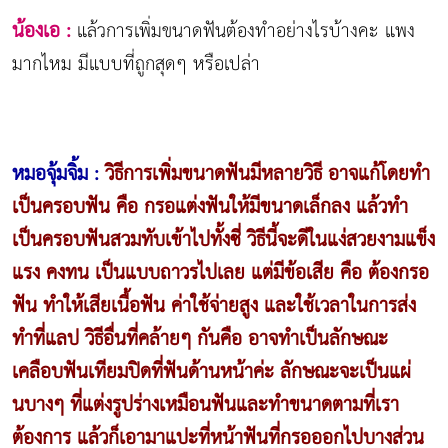
น้องเอ :
แล้วการเพิ่มขนาดฟันต้องทำอย่างไรบ้างคะ แพง
มากไหม มีแบบที่ถูกสุดๆ หรือเปล่า
หมอจุ้มจิ้ม :
วิธีการเพิ่มขนาดฟันมีหลายวิธี อาจแก้โดยทำ
เป็นครอบฟัน คือ กรอแต่งฟันให้มีขนาดเล็กลง แล้วทำ
เป็นครอบฟันสวมทับเข้าไปทั้งซี่ วิธีนี้จะดีในแง่สวยงามแข็ง
แรง คงทน เป็นแบบถาวรไปเลย แต่มีข้อเสีย คือ ต้องกรอ
ฟัน ทำให้เสียเนื้อฟัน ค่าใช้จ่ายสูง และใช้เวลาในการส่ง
ทำที่แลป วิธีอื่นที่คล้ายๆ กันคือ อาจทำเป็นลักษณะ
เคลือบฟันเทียมปิดที่ฟันด้านหน้าค่ะ ลักษณะจะเป็นแผ่
นบางๆ ที่แต่งรูปร่างเหมือนฟันและทำขนาดตามที่เรา
ต้องการ แล้วก็เอามาแปะที่หน้าฟันที่กรอออกไปบางส่วน