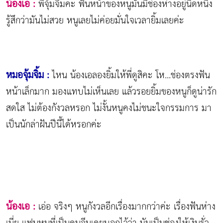
น้องเอ :
พี่จุ้มจิ้มคะ ฟันหน้าของหนูมันมีช่องห่างอยู่นิดหนึ่ง
รู้สึกว่ามันไม่สวย หนูเลยไม่ค่อยมั่นใจเวลายิ้มเลยค่ะ
หมอจุ้มจิ้ม :
ไหน น้องเอลองยิ้มให้พี่ดูสิคะ โห...ช่องตรงฟัน
หน้าเล็กมาก มองแทบไม่เห็นเลย แล้วรอยยิ้มของหนูก็ดูน่ารัก
สดใส ไม่ต้องกังวลหรอก ไม่งั้นหนูคงไม่ชนะใจกรรมการ มา
เป็นนักล่าฝันปีนี้ได้หรอกค่ะ
น้องเอ :
เอ่อ จริงๆ หนูกังวลอีกเรื่องมากกว่าค่ะ เรื่องฟันห่าง