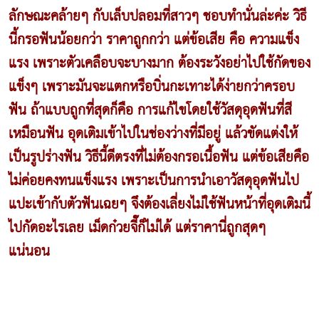
ลักษณะคล้ายๆ กับเล็บปลอมที่สาวๆ ชอบทำนั่นล่ะค่ะ วิธี
นี้กรอฟันน้อยกว่า ราคาถูกกว่า แต่ข้อเสีย คือ ความแข็ง
แรง เพราะตัวเคลือบจะบางมาก ต้องระวังอย่าไปใช้กัดของ
แข็งๆ เพราะมันจะแตกหรือบิ่นกะเทาะได้ง่ายกว่าครอบ
ฟัน ถ้าแบบถูกที่สุดก็คือ การแก้ไขโดยใช้วัสดุอุดฟันที่สี
เหมือนฟัน อุดเติมเข้าไปในช่องว่างที่มีอยู่ แล้วขัดแต่งให้
เป็นรูปร่างฟัน วิธีนี้ดีตรงที่ไม่ต้องกรอเนื้อฟัน แต่ข้อเสียคือ
ไม่ค่อยคงทนแข็งแรง เพราะเป็นการนำเอาวัสดุอุดฟันไป
แปะเข้ากับตัวฟันเฉยๆ จึงต้องเลี่ยงไม่ใช้ฟันหน้าที่อุดเติมนี้
ไปกัดอะไรเลย เม็ดก๋วยจี๊ก็ไม่ได้ แต่ราคานี่ถูกสุดๆ
แน่นอน