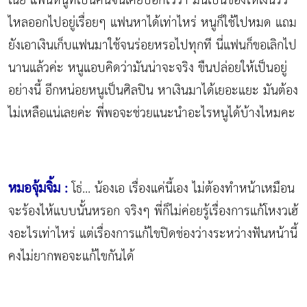
เนี่ย แฟนหนูที่เป็นคนจีนเคยบอกไว้ว่า มันเป็นช่องให้เงินรั่ว
ไหลออกไปอยู่เรื่อยๆ แฟนหาได้เท่าไหร่ หนูก็ใช้ไปหมด แถม
ยังเอาเงินเก็บแฟนมาใช้จนร่อยหรอไปทุกที นี่แฟนก็ขอเลิกไป
นานแล้วค่ะ หนูแอบคิดว่ามันน่าจะจริง ขืนปล่อยให้เป็นอยู่
อย่างนี้ อีกหน่อยหนูเป็นศิลปิน หาเงินมาได้เยอะแยะ มันต้อง
ไม่เหลือแน่เลยค่ะ พี่พอจะช่วยแนะนำอะไรหนูได้บ้างไหมคะ
หมอจุ้มจิ้ม :
โธ่... น้องเอ เรื่องแค่นี้เอง ไม่ต้องทำหน้าเหมือน
จะร้องไห้แบบนั้นหรอก จริงๆ พี่ก็ไม่ค่อยรู้เรื่องการแก้โหงวเฮ้
งอะไรเท่าไหร่ แต่เรื่องการแก้ไขปิดช่องว่างระหว่างฟันหน้านี้
คงไม่ยากพอจะแก้ไขกันได้