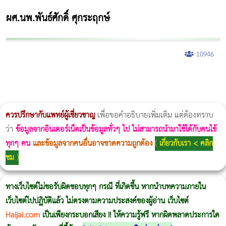
ผศ.นพ.พันธ์ศักดิ์ ศุกระฤกษ์
10946
ผู้หญิงนอนกรน
แก้อาการนอนกรนผู้หญิง
Morpheus8
วิธีลดพุงผู้หญิงเร่งด่วน 3 วัน
Body Slim
Morpheus8 กับ Ulthera
วิธีลดพุงผู้หญิง
CoolSculpting vs Emsculpt
Thermage Body
Morpheus Pro
Emsella
Emsculpt
บทความ Morpheus
romrawin
ควรปรึกษากับแพทย์ผู้เชี่ยวชาญ
เพื่อขอคำอธิบายเพิ่มเติม แต่ต้องทราบ
ว่า
ข้อมูลจากอินเตอร์เน็ตเป็นข้อมูลทั่วๆ ไป ไม่สามารถนำมาใช้ได้กับคนไข้
ทุกๆ คน
และข้อมูลจากคนอื่นอาจขาดความถูกต้อง
(
เกี่ยวกับเรา < คลิก
ชม
)
ทางเว็บไซต์ไม่ขอรับผิดชอบทุกๆ กรณี ที่เกิดขึ้น หากนำบทความภายใน
เว็บไซต์ไปปฏิบัติแล้ว ไม่ตรงตามความประสงค์ของผู้อ่าน เว็บไซต์
Haijai.com
เป็นเพียงกระบอกเสียง !! ให้ความรู้ฟรี หากผิดพลาดประการใด