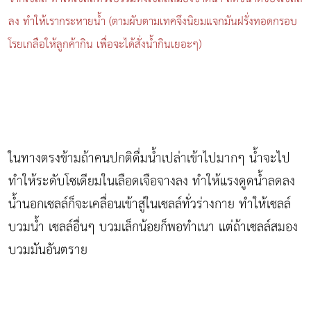
ลง ทำให้เรากระหายน้ำ (ตามผับตามเทคจึงนิยมแจกมันฝรั่งทอดกรอบ
โรยเกลือให้ลูกค้ากิน เพื่อจะได้สั่งน้ำกินเยอะๆ)
ในทางตรงข้ามถ้าคนปกติดื่มน้ำเปล่าเข้าไปมากๆ น้ำจะไป
ทำให้ระดับโซเดียมในเลือดเจือจางลง ทำให้แรงดูดน้ำลดลง
น้ำนอกเซลล์ก็จะเคลื่อนเข้าสู่ในเซลล์ทั่วร่างกาย ทำให้เซลล์
บวมน้ำ เซลล์อื่นๆ บวมเล็กน้อยก็พอทำเนา แต่ถ้าเซลล์สมอง
บวมมันอันตราย