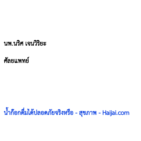
นพ.นริศ เจนวิริยะ
ศัลยแพทย์
น้ำก๊อกดื่มได้ปลอดภัยจริงหรือ - สุขภาพ - Haijai.com