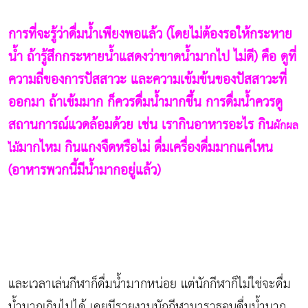
การที่จะรู้ว่าดื่มน้ำเพียงพอแล้ว (โดยไม่ต้องรอให้กระหาย
น้ำ ถ้ารู้สึกกระหายน้ำแสดงว่าขาดน้ำมากไป ไม่ดี) คือ ดูที่
ความถี่ของการปัสสาวะ และความเข้มข้นของปัสสาวะที่
ออกมา ถ้าเข้มมาก ก็ควรดื่มน้ำมากขึ้น การดื่มน้ำควรดู
สถานการณ์แวดล้อมด้วย เช่น เรากินอาหารอะไร กิน
ผักผล
มากไหม กินแกงจืดหรือไม่ ดื่มเครื่องดื่มมากแค่ไหน
ไม้
(อาหารพวกนี้มีน้ำมากอยู่แล้ว)
และเวลาเล่นกีฬาก็ดื่มน้ำมากหน่อย แต่นักกีฬาก็ไม่ใช่จะดื่ม
น้ำมากเกินไปได้ เคยมีรายงานนักกีฬามาราธอนดื่มน้ำมาก