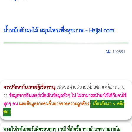
น้ำหมักผักผลไม้ สมุนไพรเพื่อสุขภาพ - Haijai.com
100584
ผู้หญิงนอนกรน
แก้อาการนอนกรนผู้หญิง
Morpheus8
วิธีลดพุงผู้หญิงเร่งด่วน 3 วัน
Body Slim
Morpheus8 กับ Ulthera
วิธีลดพุงผู้หญิง
CoolSculpting vs Emsculpt
Thermage Body
Morpheus Pro
Emsella
Emsculpt
บทความ Morpheus
romrawin
ควรปรึกษากับแพทย์ผู้เชี่ยวชาญ
เพื่อขอคำอธิบายเพิ่มเติม แต่ต้องทราบ
ว่า
ข้อมูลจากอินเตอร์เน็ตเป็นข้อมูลทั่วๆ ไป ไม่สามารถนำมาใช้ได้กับคนไข้
ทุกๆ คน
และข้อมูลจากคนอื่นอาจขาดความถูกต้อง
(
เกี่ยวกับเรา < คลิก
ชม
)
ทางเว็บไซต์ไม่ขอรับผิดชอบทุกๆ กรณี ที่เกิดขึ้น หากนำบทความภายใน