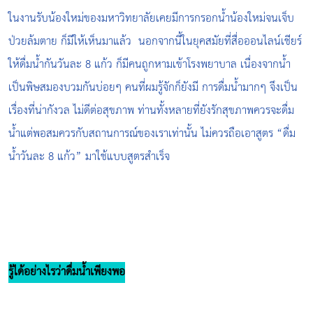
ในงานรับน้องใหม่ของมหาวิทยาลัยเคยมีการกรอกน้ำน้องใหม่จนเจ็บ
ป่วยล้มตาย ก็มีให้เห็นมาแล้ว นอกจากนี้ในยุคสมัยที่สื่อออนไลน์เชียร์
ให้ดื่มน้ำกันวันละ 8 แก้ว ก็มีคนถูกหามเข้าโรงพยาบาล เนื่องจากน้ำ
เป็นพิษสมองบวมกันบ่อยๆ คนที่ผมรู้จักก็ยังมี การดื่มน้ำมากๆ จึงเป็น
เรื่องที่น่ากังวล ไม่ดีต่อสุขภาพ ท่านทั้งหลายที่ยังรักสุขภาพควรจะดื่ม
น้ำแต่พอสมควรกับสถานการณ์ของเราเท่านั้น ไม่ควรถือเอาสูตร “ดื่ม
น้ำวันละ 8 แก้ว” มาใช้แบบสูตรสำเร็จ
รู้ได้อย่างไรว่าดื่มน้ำเพียงพอ