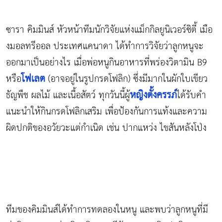
ซารา คิมมินส์ หัวหน้าทีมนักวิจัยแห่งแม็กกิลยูนิเวอร์ซิตี้ เมือ
งมอลทรีออล ประเทศแคนาดา ได้ทำการวิจัยว่าลูกหนูจะ
ออกมาเป็นอย่างไร เมื่อพ่อหนูกินอาหารที่พร่องวิตามิน B9
โฟเลต
หรือ
(อาจอยู่ในรูปกรดโฟลิก) ซึ่งมีมากในผักใบเขียว
หญิงตั้งครรภ์
ธัญพืช ผลไม้ และเนื้อสัตว์ ทุกวันนี้ผู้
ได้รับคำ
แนะนำให้กินกรดโฟลิกเสริม เพื่อป้องกันการแท้งและความ
ผิดปกติของอวัยวะแต่กำเนิด เช่น ปากแหว่ง ไขสันหลังโป่ง
ทีมของคิมมินส์ได้ทำการทดลองในหนู และพบว่าลูกหนูที่มี