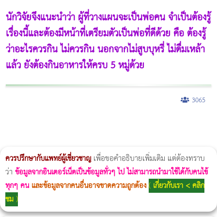
นักวิจัยจึงแนะนำว่า ผู้ที่วางแผนจะเป็นพ่อคน จำเป็นต้องรู้
เรื่องนี้และต้องมีหน้าที่เตรียมตัวเป็นพ่อที่ดีด้วย คือ ต้องรู้
ว่าอะไรควรกิน ไม่ควรกิน นอกจากไม่สูบบุหรี่ ไม่ดื่มเหล้า
แล้ว ยังต้องกินอาหารให้ครบ 5 หมู่ด้วย
3065
ผู้หญิงนอนกรน
แก้อาการนอนกรนผู้หญิง
Morpheus8
วิธีลดพุงผู้หญิงเร่งด่วน 3 วัน
Body Slim
Morpheus8 กับ Ulthera
วิธีลดพุงผู้หญิง
CoolSculpting vs Emsculpt
Thermage Body
Morpheus Pro
Emsella
Emsculpt
บทความ Morpheus
romrawin
ควรปรึกษากับแพทย์ผู้เชี่ยวชาญ
เพื่อขอคำอธิบายเพิ่มเติม แต่ต้องทราบ
ว่า
ข้อมูลจากอินเตอร์เน็ตเป็นข้อมูลทั่วๆ ไป ไม่สามารถนำมาใช้ได้กับคนไข้
ทุกๆ คน
และข้อมูลจากคนอื่นอาจขาดความถูกต้อง
(
เกี่ยวกับเรา < คลิก
ชม
)