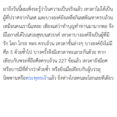
มาถึงวันนี้ผมเพิ่งจะรู้ว่าในความเป็นจริงแล้ว เทวดาไม่ได้เป็น
ผู้ที่ปราศจากกิเลส และบางองค์ยังเหลือกิเลสตัณหาครบถ้วน
เหมือนคนเรานี่แหละ เพียงแต่ว่าทำบุญทำทานมามากพอ จึง
มีโอกาสได้ไปเสวยสุขบนสวรรค์ เทวดาบางองค์จึงเป็นผู้ที่มี
รัก โลภ โกรธ หลง ครบถ้วน เทวดาชั้นล่างๆ บางองค์ยังไม่มี
ศีล 5 ด้วยซ้ำไป บางครั้งจึงมีเทวดาทะเลาะกันด้วย หาก
เทียบกับพระที่ถือศีลครบถ้วน 227 ข้อแล้ว เทวดายังมียศ
หรือบารมีที่ต่ำกว่าด้วยซ้ำ หรือยิ่งเมื่อเทียบกับผู้บรรลุ
นิพพานหรือ
พระพุทธเจ้า
แล้ว ยิ่งห่างไกลคนละโลกเลยทีเดียว