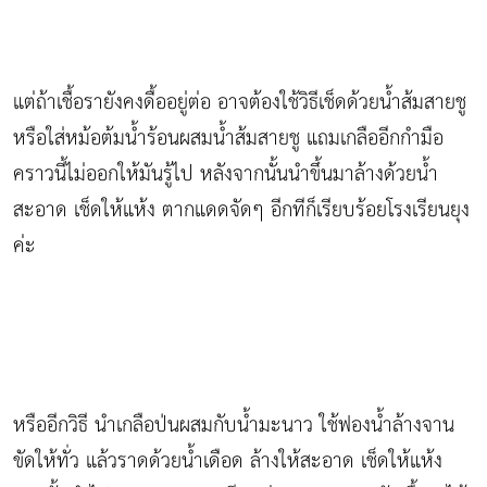
แต่ถ้าเชื้อรายังคงดื้ออยู่ต่อ อาจต้องใช้วิธีเช็ดด้วยน้ำส้มสายชู
หรือใส่หม้อต้มน้ำร้อนผสมน้ำส้มสายชู แถมเกลืออีกกำมือ
คราวนี้ไม่ออกให้มันรู้ไป หลังจากนั้นนำขึ้นมาล้างด้วยน้ำ
สะอาด เช็ดให้แห้ง ตากแดดจัดๆ อีกทีก็เรียบร้อยโรงเรียนยุง
ค่ะ
หรืออีกวิธี นำเกลือป่นผสมกับน้ำมะนาว ใช้ฟองน้ำล้างจาน
ขัดให้ทั่ว แล้วราดด้วยน้ำเดือด ล้างให้สะอาด เช็ดให้แห้ง