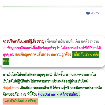
40827
ผู้หญิงนอนกรน
แก้อาการนอนกรนผู้หญิง
Morpheus8
วิธีลดพุงผู้หญิงเร่งด่วน 3 วัน
Body Slim
Morpheus8 กับ Ulthera
วิธีลดพุงผู้หญิง
CoolSculpting vs Emsculpt
Thermage Body
Morpheus Pro
Emsella
Emsculpt
บทความ Morpheus
romrawin
ควรปรึกษากับแพทย์ผู้เชี่ยวชาญ
เพื่อขอคำอธิบายเพิ่มเติม แต่ต้องทราบ
ว่า
ข้อมูลจากอินเตอร์เน็ตเป็นข้อมูลทั่วๆ ไป ไม่สามารถนำมาใช้ได้กับคนไข้
ทุกๆ คน
และข้อมูลจากคนอื่นอาจขาดความถูกต้อง
(
เกี่ยวกับเรา < คลิก
ชม
)
ทางเว็บไซต์ไม่ขอรับผิดชอบทุกๆ กรณี ที่เกิดขึ้น หากนำบทความภายใน
เว็บไซต์ไปปฏิบัติแล้ว ไม่ตรงตามความประสงค์ของผู้อ่าน เว็บไซต์
Haijai.com
เป็นเพียงกระบอกเสียง !! ให้ความรู้ฟรี หากผิดพลาดประการใด
ต้องขออภัยมา ณ ที่นี้ด้วย
(
disclaimer < คลิกอ่านก่อน
)
(
แผ่นผังเว็บไซต์ < คลิกดู
)