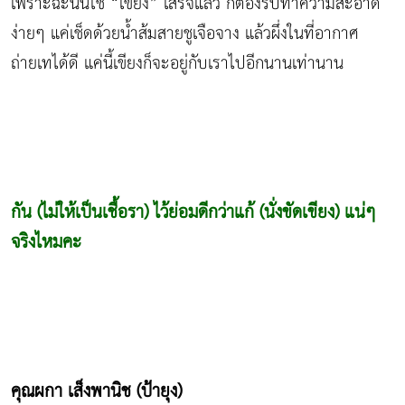
เพราะฉะนั้นใช้ “เขียง” เสร็จแล้ว ก็ต้องรีบทำความสะอาด
ง่ายๆ แค่เช็ดด้วยน้ำส้มสายชูเจือจาง แล้วผึ่งในที่อากาศ
ถ่ายเทได้ดี แค่นี้เขียงก็จะอยู่กับเราไปอีกนานเท่านาน
กัน (ไม่ให้เป็นเชื้อรา) ไว้ย่อมดีกว่าแก้ (นั่งขัดเขียง) แน่ๆ
จริงไหมคะ
คุณผกา เส็งพานิช (ป้ายุง)