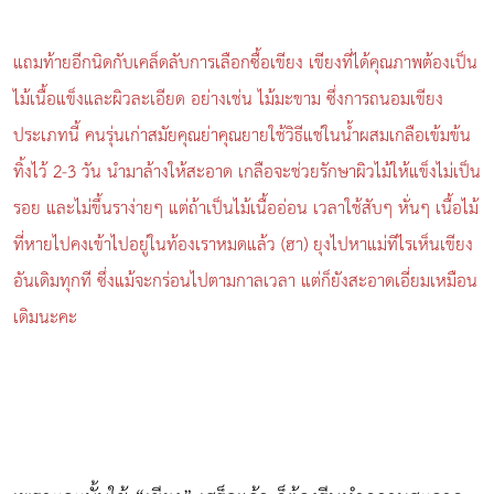
แถมท้ายอีกนิดกับเคล็ดลับการเลือกซื้อเขียง เขียงที่ได้คุณภาพต้องเป็น
ไม้เนื้อแข็งและผิวละเอียด อย่างเช่น ไม้มะขาม ซึ่งการถนอมเขียง
ประเภทนี้ คนรุ่นเก่าสมัยคุณย่าคุณยายใช้วิธีแช่ในน้ำผสมเกลือเข้มข้น
ทิ้งไว้ 2-3 วัน นำมาล้างให้สะอาด เกลือจะช่วยรักษาผิวไม้ให้แข็งไม่เป็น
รอย และไม่ขึ้นราง่ายๆ แต่ถ้าเป็นไม้เนื้ออ่อน เวลาใช้สับๆ หั่นๆ เนื้อไม้
ที่หายไปคงเข้าไปอยู่ในท้องเราหมดแล้ว (ฮา) ยุงไปหาแม่ทีไรเห็นเขียง
อันเดิมทุกที ซึ่งแม้จะกร่อนไปตามกาลเวลา แต่ก็ยังสะอาดเอี่ยมเหมือน
เดิมนะคะ