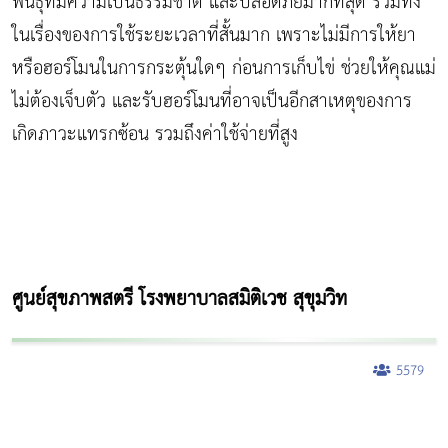
พันธุ์ที่มีความเป็นธรรมชาติ และปลอดภัยมากที่สุด รวมทั้ง
ในเรื่องของการใช้ระยะเวลาที่สั้นมาก เพราะไม่มีการให้ยา
หรือฮอร์โมนในการกระตุ้นใดๆ ก่อนการเก็บไข่ ช่วยให้คุณแม่
ไม่ต้องเจ็บตัว และรับฮอร์โมนที่อาจเป็นอีกสาเหตุของการ
เกิดภาวะแทรกซ้อน รวมถึงค่าใช้จ่ายที่สูง
ศูนย์สุขภาพสตรี โรงพยาบาลสมิติเวช สุขุมวิท
5579
ผู้หญิงนอนกรน
แก้อาการนอนกรนผู้หญิง
Morpheus8
วิธีลดพุงผู้หญิงเร่งด่วน 3 วัน
Body Slim
Morpheus8 กับ Ulthera
วิธีลดพุงผู้หญิง
CoolSculpting vs Emsculpt