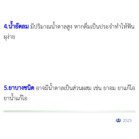
4.น้ำอัดลม
มีปริมาณน้ำตาลสูง หากดื่มเป็นประจำทำให้ฟัน
ผุง่าย
5.ยาบางชนิด
อาจมีน้ำตาลเป็นส่วนผสม เช่น ยาอม ยาแก้ไอ
ยาน้ำแก้ไอ
2523
ผู้หญิงนอนกรน
แก้อาการนอนกรนผู้หญิง
Morpheus8
วิธีลดพุงผู้หญิงเร่งด่วน 3 วัน
Body Slim
Morpheus8 กับ Ulthera
วิธีลดพุงผู้หญิง
CoolSculpting vs Emsculpt