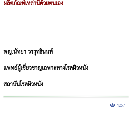
ผลิตภัณฑ์เหล่านี้ด้วยตนเอง
พญ.นัทยา วรวุทธินนท์
แพทย์ผู้เชี่ยวชาญเฉพาะทางโรคผิวหนัง
สถาบันโรคผิวหนัง
4257
ผู้หญิงนอนกรน
แก้อาการนอนกรนผู้หญิง
Morpheus8
วิธีลดพุงผู้หญิงเร่งด่วน 3 วัน
Body Slim
Morpheus8 กับ Ulthera
วิธีลดพุงผู้หญิง
CoolSculpting vs Emsculpt
Thermage Body
Morpheus Pro
Emsella
Emsculpt
บทความ Morpheus
romrawin