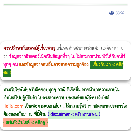
3366
ผู้หญิงนอนกรน
แก้อาการนอนกรนผู้หญิง
Morpheus8
วิธีลดพุงผู้หญิงเร่งด่วน 3 วัน
Body Slim
Morpheus8 กับ Ulthera
วิธีลดพุงผู้หญิง
CoolSculpting vs Emsculpt
Thermage Body
Morpheus Pro
Emsella
Emsculpt
บทความ Morpheus
romrawin
ควรปรึกษากับแพทย์ผู้เชี่ยวชาญ
เพื่อขอคำอธิบายเพิ่มเติม แต่ต้องทราบ
ว่า
ข้อมูลจากอินเตอร์เน็ตเป็นข้อมูลทั่วๆ ไป ไม่สามารถนำมาใช้ได้กับคนไข้
ทุกๆ คน
และข้อมูลจากคนอื่นอาจขาดความถูกต้อง
(
เกี่ยวกับเรา < คลิก
ชม
)
ทางเว็บไซต์ไม่ขอรับผิดชอบทุกๆ กรณี ที่เกิดขึ้น หากนำบทความภายใน
เว็บไซต์ไปปฏิบัติแล้ว ไม่ตรงตามความประสงค์ของผู้อ่าน เว็บไซต์
Haijai.com
เป็นเพียงกระบอกเสียง !! ให้ความรู้ฟรี หากผิดพลาดประการใด
ต้องขออภัยมา ณ ที่นี้ด้วย
(
disclaimer < คลิกอ่านก่อน
)
(
แผ่นผังเว็บไซต์ < คลิกดู
)