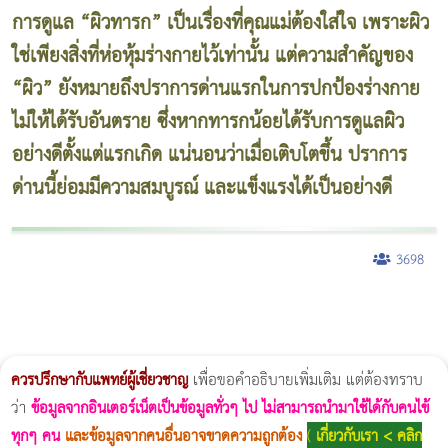
การดูแล “ผิวทารก” เป็นเรื่องที่คุณแม่ต้องใส่ใจ เพราะผิว
ใช่เพียงสิ่งที่ห่อหุ้มร่างกายไว้เท่านั้น แต่ความสำคัญของ
“ผิว” ยังหมายถึงปราการด่านแรกในการปกป้องร่างกาย
ไม่ให้ได้รับอันตราย ซึ่งหากทารกน้อยได้รับการดูแลผิว
อย่างดีตั้งแต่แรกเกิด แน่นอนว่าเมื่อเติบโตขึ้น ปราการ
ด่านนี้ย่อมมีความสมบูรณ์ และแข็งแรงได้เป็นอย่างดี
3698
ผู้หญิงนอนกรน
แก้อาการนอนกรนผู้หญิง
Morpheus8
วิธีลดพุงผู้หญิงเร่งด่วน 3 วัน
Body Slim
Morpheus8 กับ Ulthera
วิธีลดพุงผู้หญิง
CoolSculpting vs Emsculpt
Thermage Body
Morpheus Pro
Emsella
Emsculpt
บทความ Morpheus
romrawin
ควรปรึกษากับแพทย์ผู้เชี่ยวชาญ
เพื่อขอคำอธิบายเพิ่มเติม แต่ต้องทราบ
ว่า
ข้อมูลจากอินเตอร์เน็ตเป็นข้อมูลทั่วๆ ไป ไม่สามารถนำมาใช้ได้กับคนไข้
ทุกๆ คน
และข้อมูลจากคนอื่นอาจขาดความถูกต้อง
(
เกี่ยวกับเรา < คลิก