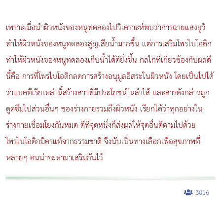
เพราะเมื่อนำผิวหนังของหนูทดลองไปวิเคราะห์พบว่าการฉายแสงยูวี
ทำให้ผิวหนังของหนูทดลองสูญเสียน้ำมากขึ้น แต่การเสริมโพรไบโอติก
ทำให้ผิวหนังของหนูทดลองเก็บน้ำได้ดียิ่งขึ้น กลไกที่เกี่ยวข้องกับผลดี
นี้คือ การที่โพรไบโอติกลดการสร้างอนุมูลอิสระในผิวหนัง โดยเป็นไปได้
ว่าแบคทีเรียเหล่านี้สร้างสารที่มีประโยชน์ในลำไส้ และสารดังกล่าวถูก
ดูดซึมไปส่วนอื่นๆ ของร่างกายรวมถึงผิวหนัง เรียกได้ว่าทุกอย่างใน
ร่างกายเชื่อมโยงกันหมด ดีที่จุดหนึ่งก็ส่งผลให้จุดอื่นดีตามไปด้วย
โพรไบโอติกมิตรแท้จากธรรมชาติ จึงนับเป็นทางเลือกเพื่อสุขภาพที่
หลายๆ คนน่าจะหามาเสริมกันไว้
3016
ผู้หญิงนอนกรน
แก้อาการนอนกรนผู้หญิง
Morpheus8
วิธีลดพุงผู้หญิงเร่งด่วน 3 วัน
Body Slim
Morpheus8 กับ Ulthera
วิธีลดพุงผู้หญิง
CoolSculpting vs Emsculpt