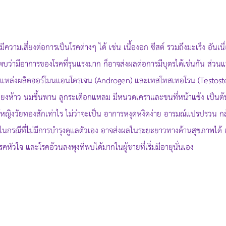
อาจมีความเสี่ยงต่อการเป็นโรคต่างๆ ได้ เช่น เนื้องอก ซีสต์ รวมถึงมะเร็ง อั
พบว่ามีอาการของโรคที่รุนแรงมาก ก็อาจส่งผลต่อการมีบุตรได้เช่นกัน ส่ว
นแหล่งผลิตฮอร์โมนแอนโดรเจน (Androgen) และเทสโทสเทอโรน (Testostero
ยงห้าว นมขึ้นพาน ลูกระเดือกแหลม มีหนวดเคราและขนที่หน้าแข้ง เป็นต้น ผู้
ู้หญิงวัยทองสักเท่าไร ไม่ว่าจะเป็น อาการหงุดหงิดง่าย อารมณ์แปรปรวน กล
กรณีที่ไม่มีการบำรุงดูแลตัวเอง อาจส่งผลในระยะยาวทางด้านสุขภาพได้ 
คหัวใจ และโรคอ้วนลงพุงที่พบได้มากในผู้ชายที่เริ่มมีอายุนั่นเอง