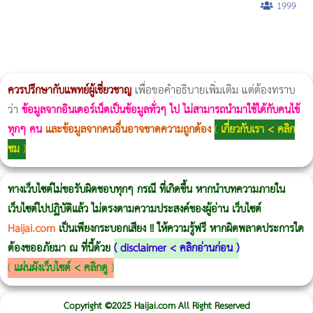
1999
ผู้หญิงนอนกรน
แก้อาการนอนกรนผู้หญิง
Morpheus8
วิธีลดพุงผู้หญิงเร่งด่วน 3 วัน
Body Slim
Morpheus8 กับ Ulthera
วิธีลดพุงผู้หญิง
CoolSculpting vs Emsculpt
Thermage Body
Morpheus Pro
Emsella
Emsculpt
บทความ Morpheus
romrawin
ควรปรึกษากับแพทย์ผู้เชี่ยวชาญ
เพื่อขอคำอธิบายเพิ่มเติม แต่ต้องทราบ
ว่า
ข้อมูลจากอินเตอร์เน็ตเป็นข้อมูลทั่วๆ ไป ไม่สามารถนำมาใช้ได้กับคนไข้
ทุกๆ คน
และข้อมูลจากคนอื่นอาจขาดความถูกต้อง
(
เกี่ยวกับเรา < คลิก
ชม
)
ทางเว็บไซต์ไม่ขอรับผิดชอบทุกๆ กรณี ที่เกิดขึ้น หากนำบทความภายใน
เว็บไซต์ไปปฏิบัติแล้ว ไม่ตรงตามความประสงค์ของผู้อ่าน เว็บไซต์
Haijai.com
เป็นเพียงกระบอกเสียง !! ให้ความรู้ฟรี หากผิดพลาดประการใด
ต้องขออภัยมา ณ ที่นี้ด้วย
(
disclaimer < คลิกอ่านก่อน
)
(
แผ่นผังเว็บไซต์ < คลิกดู
)
Copyright ©2025 Haijai.com All Right Reserved