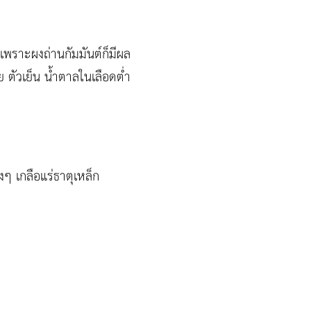
เพราะผงถ่านกัมมันต์ก็มีผล
ย ตัวเย็น น้ำตาลในเลือดต่ำ
ๆ เกลือแร่ธาตุเหล็ก