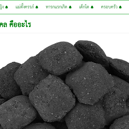
หญิง
แม่ตั้งครรภ์
ทารกแรกเกิด
เด็กโต
ครอบครัว
โคล คืออะไร