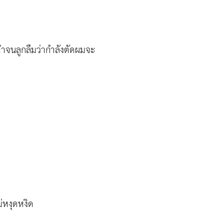
กทำจนลูกลืมว่ากำลังตัดผมจะ
่หงุดหงิด