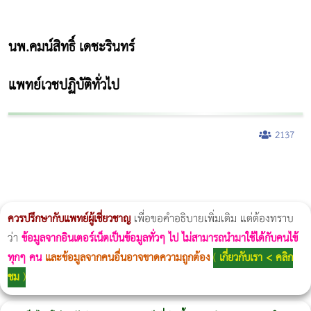
นพ.คมน์สิทธิ์ เดชะรินทร์
แพทย์เวชปฏิบัติทั่วไป
2137
ผู้หญิงนอนกรน
แก้อาการนอนกรนผู้หญิง
Morpheus8
วิธีลดพุงผู้หญิงเร่งด่วน 3 วัน
Body Slim
Morpheus8 กับ Ulthera
วิธีลดพุงผู้หญิง
CoolSculpting vs Emsculpt
Thermage Body
Morpheus Pro
Emsella
Emsculpt
บทความ Morpheus
romrawin
ควรปรึกษากับแพทย์ผู้เชี่ยวชาญ
เพื่อขอคำอธิบายเพิ่มเติม แต่ต้องทราบ
ว่า
ข้อมูลจากอินเตอร์เน็ตเป็นข้อมูลทั่วๆ ไป ไม่สามารถนำมาใช้ได้กับคนไข้
ทุกๆ คน
และข้อมูลจากคนอื่นอาจขาดความถูกต้อง
(
เกี่ยวกับเรา < คลิก
ชม
)