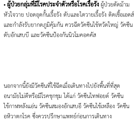
ผู้ป่วยกลุ่มที่มีโรคประจำตัวหรือโรคเรื้อรัง
ผู้ป่วยตัดม้าม
•
หัวใจวาย ปอดอุดกั้นเรื้อรัง ตับและไตวายเรื้อรัง ติดเชื้อเอดส์
และกำลังรับยากดภูมิคุ้มกัน ควรฉีดวัคซีนไข้หวัดใหญ่ วัคซีน
ตับอักเสบบี และวัคซีนป้องกันนิวโมคอคคัส
นอกจากนี้ยังมีวัคซีนที่ใช้ฉีดเมื่อเดินทางไปยังพื้นที่ที่สุด
อนามัยไม่ดีหรือมีโรคชุกชุม ได้แก่ วัคซีนไทฟอยด์ วัคซีน
ไข้กาฬหลังแอ่น วัคซีนสมองอักเสบอี วัคซีนไข้เหลือง วัคซีน
อหิวาตกโรค ซึ่งควรปรึกษาแพทย์ก่อนการเดินทาง