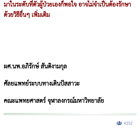
มาในระดับที่ตัวผู้ป่วยเองก็พอใจ อาจไม่จำเป็นต้องรักษา
ด้วยวิธีอื่นๆ เพิ่มเติม
ผศ.นพ.อภิรักษ์ สันติงามกุล
ศัลยแพทย์ระบบทางเดินปัสสาวะ
คณะแพทยศาสตร์ จุฬาลงกรณ์มหาวิทยาลัย
4352
ผู้หญิงนอนกรน
แก้อาการนอนกรนผู้หญิง
Morpheus8
วิธีลดพุงผู้หญิงเร่งด่วน 3 วัน
Body Slim
Morpheus8 กับ Ulthera
วิธีลดพุงผู้หญิง
CoolSculpting vs Emsculpt