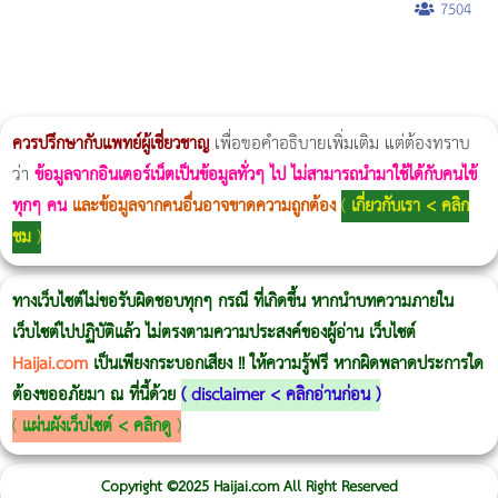
7504
ผู้หญิงนอนกรน
แก้อาการนอนกรนผู้หญิง
Morpheus8
วิธีลดพุงผู้หญิงเร่งด่วน 3 วัน
Body Slim
Morpheus8 กับ Ulthera
วิธีลดพุงผู้หญิง
CoolSculpting vs Emsculpt
Thermage Body
Morpheus Pro
Emsella
Emsculpt
บทความ Morpheus
romrawin
ควรปรึกษากับแพทย์ผู้เชี่ยวชาญ
เพื่อขอคำอธิบายเพิ่มเติม แต่ต้องทราบ
ว่า
ข้อมูลจากอินเตอร์เน็ตเป็นข้อมูลทั่วๆ ไป ไม่สามารถนำมาใช้ได้กับคนไข้
ทุกๆ คน
และข้อมูลจากคนอื่นอาจขาดความถูกต้อง
(
เกี่ยวกับเรา < คลิก
ชม
)
ทางเว็บไซต์ไม่ขอรับผิดชอบทุกๆ กรณี ที่เกิดขึ้น หากนำบทความภายใน
เว็บไซต์ไปปฏิบัติแล้ว ไม่ตรงตามความประสงค์ของผู้อ่าน เว็บไซต์
Haijai.com
เป็นเพียงกระบอกเสียง !! ให้ความรู้ฟรี หากผิดพลาดประการใด
ต้องขออภัยมา ณ ที่นี้ด้วย
(
disclaimer < คลิกอ่านก่อน
)
(
แผ่นผังเว็บไซต์ < คลิกดู
)
Copyright ©2025 Haijai.com All Right Reserved