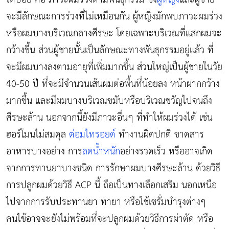
จะมีลักษณะการร่วงที่ไม่เหมือนกัน ผู้หญิงมักพบภาวะผมร่วง
หรือผมบางบริเวณกลางศีรษะ โดยเฉพาะบริเวณที่แสกผมจะ
กว้างขึ้น ส่วนผู้ชายนั้นเป็นลักษณะทางพันธุกรรมอยู่แล้ว ที่
จะมีผมบางลงตามอายุที่เพิ่มมากขึ้น ส่วนใหญ่เป็นผู้ชายในวัย
40-50 ปี ที่จะมีจำนวนเส้นผมต่อพื้นที่น้อยลง หน้าผากกว้าง
มากขึ้น และมีผมบางบริเวณขมับหรือบริเวณขวัญไปจนถึง
ศีรษะล้าน นอกจากนี้ยังมีภาวะอื่นๆ ที่ทำให้ผมร่วงได้ เช่น
ฮอร์โมนไม่สมดุล
ต่อมไทรอยด์
ทำงานผิดปกติ ขาดสาร
อาหารบางอย่าง การ
ลดน้ำหนัก
อย่างรวดเร็ว หรืออาจเกิด
จากการทานยาบางชนิด การรักษาผมบางศีรษะล้าน ด้วยวิธี
การปลูกผมด้วยวิธี ACP นี้ ถือเป็นทางเลือกเสริม นอกเหนือ
ไปจากการรับประทานยา ทายา หรือใช้เซรั่มบำรุงต่างๆ
คนไข้อาจจะยังไม่พร้อมที่จะปลูกผมด้วยวิธีการผ่าตัด หรือ