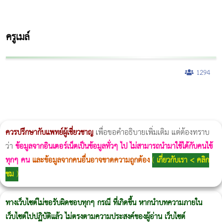
ครูเมล์
1294
ผู้หญิงนอนกรน
แก้อาการนอนกรนผู้หญิง
Morpheus8
วิธีลดพุงผู้หญิงเร่งด่วน 3 วัน
Body Slim
Morpheus8 กับ Ulthera
วิธีลดพุงผู้หญิง
CoolSculpting vs Emsculpt
Thermage Body
Morpheus Pro
Emsella
Emsculpt
บทความ Morpheus
romrawin
ควรปรึกษากับแพทย์ผู้เชี่ยวชาญ
เพื่อขอคำอธิบายเพิ่มเติม แต่ต้องทราบ
ว่า
ข้อมูลจากอินเตอร์เน็ตเป็นข้อมูลทั่วๆ ไป ไม่สามารถนำมาใช้ได้กับคนไข้
ทุกๆ คน
และข้อมูลจากคนอื่นอาจขาดความถูกต้อง
(
เกี่ยวกับเรา < คลิก
ชม
)
ทางเว็บไซต์ไม่ขอรับผิดชอบทุกๆ กรณี ที่เกิดขึ้น หากนำบทความภายใน
เว็บไซต์ไปปฏิบัติแล้ว ไม่ตรงตามความประสงค์ของผู้อ่าน เว็บไซต์