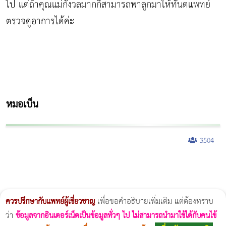
ไป แต่ถ้าคุณแม่กังวลมากก็สามารถพาลูกมาให้ทันตแพทย์
ตรวจดูอาการได้ค่ะ
หมอเบ็น
3504
ผู้หญิงนอนกรน
แก้อาการนอนกรนผู้หญิง
Morpheus8
วิธีลดพุงผู้หญิงเร่งด่วน 3 วัน
Body Slim
Morpheus8 กับ Ulthera
วิธีลดพุงผู้หญิง
CoolSculpting vs Emsculpt
Thermage Body
Morpheus Pro
Emsella
Emsculpt
บทความ Morpheus
romrawin
ควรปรึกษากับแพทย์ผู้เชี่ยวชาญ
เพื่อขอคำอธิบายเพิ่มเติม แต่ต้องทราบ
ว่า
ข้อมูลจากอินเตอร์เน็ตเป็นข้อมูลทั่วๆ ไป ไม่สามารถนำมาใช้ได้กับคนไข้