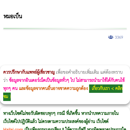
หมอเบ็น
3369
ผู้หญิงนอนกรน
แก้อาการนอนกรนผู้หญิง
Morpheus8
วิธีลดพุงผู้หญิงเร่งด่วน 3 วัน
Body Slim
Morpheus8 กับ Ulthera
วิธีลดพุงผู้หญิง
CoolSculpting vs Emsculpt
Thermage Body
Morpheus Pro
Emsella
Emsculpt
บทความ Morpheus
romrawin
ควรปรึกษากับแพทย์ผู้เชี่ยวชาญ
เพื่อขอคำอธิบายเพิ่มเติม แต่ต้องทราบ
ว่า
ข้อมูลจากอินเตอร์เน็ตเป็นข้อมูลทั่วๆ ไป ไม่สามารถนำมาใช้ได้กับคนไข้
ทุกๆ คน
และข้อมูลจากคนอื่นอาจขาดความถูกต้อง
(
เกี่ยวกับเรา < คลิก
ชม
)
ทางเว็บไซต์ไม่ขอรับผิดชอบทุกๆ กรณี ที่เกิดขึ้น หากนำบทความภายใน
เว็บไซต์ไปปฏิบัติแล้ว ไม่ตรงตามความประสงค์ของผู้อ่าน เว็บไซต์
Haijai.com
เป็นเพียงกระบอกเสียง !! ให้ความรู้ฟรี หากผิดพลาดประการใด