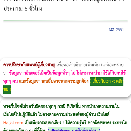
ประมาณ 6 ชั่วโมง
2551
ผู้หญิงนอนกรน
แก้อาการนอนกรนผู้หญิง
Morpheus8
วิธีลดพุงผู้หญิงเร่งด่วน 3 วัน
Body Slim
Morpheus8 กับ Ulthera
วิธีลดพุงผู้หญิง
CoolSculpting vs Emsculpt
Thermage Body
Morpheus Pro
Emsella
Emsculpt
บทความ Morpheus
romrawin
ควรปรึกษากับแพทย์ผู้เชี่ยวชาญ
เพื่อขอคำอธิบายเพิ่มเติม แต่ต้องทราบ
ว่า
ข้อมูลจากอินเตอร์เน็ตเป็นข้อมูลทั่วๆ ไป ไม่สามารถนำมาใช้ได้กับคนไข้
ทุกๆ คน
และข้อมูลจากคนอื่นอาจขาดความถูกต้อง
(
เกี่ยวกับเรา < คลิก
ชม
)
ทางเว็บไซต์ไม่ขอรับผิดชอบทุกๆ กรณี ที่เกิดขึ้น หากนำบทความภายใน
เว็บไซต์ไปปฏิบัติแล้ว ไม่ตรงตามความประสงค์ของผู้อ่าน เว็บไซต์
Haijai.com
เป็นเพียงกระบอกเสียง !! ให้ความรู้ฟรี หากผิดพลาดประการใด